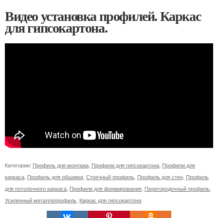
Видео установка профилей. Каркас
для гипсокартона.
Категории:
Профиль для монтажа
,
Профили для гипсокартона
,
Профили для
каркаса
,
Профиль для обшивки
,
Стоечный профиль
,
Профиль для стен
,
Профиль
для потолочного каркаса
,
Профили для формирования
,
Перегородочный профиль
,
Усиленный металлопрофиль
,
Каркас для гипсокартона