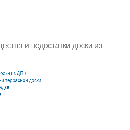
ества и недостатки доски из
доски из ДПК
ки террасной доски
адке
а