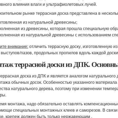
ивного влияния влаги и ультрафиолетовых лучей.
роительном рынке террасная доска представлена в нескольк
отовленная из натуральной древесины;
олненная из древесины, которая прошла специальную обр
олненная из натуральной древесины с использованием сп
ите внимание:
отличить террасную доску, изготовленную из
 выступов/пазов, продольных пропилов вдоль каждой доски
таж террасной доски из ДПК. Основны
террасная доска из ДПК и является аналогом натурального д
нтажа обычных досок. Особенностью указанного материала 
ества натурального дерева, поэтому при изменении темпера
ры.
емя монтажа, надо обязательно оставлять компенсационные
омощи специальных монтажных клеев и саморезов. В связи 
хе, крепеж должен быть только нержавеющим .