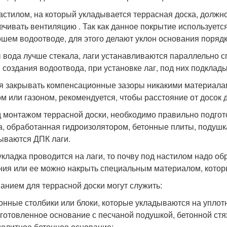
астилом, на который укладывается террасная доска, должн
ечивать вентиляцию . Так как данное покрытие используетс
ошем водоотводе, для этого делают уклон основания порядк
 вода лучше стекала, лаги устанавливаются параллельно спу
я создания водоотвода, при установке лаг, под них подкла
я закрывать компенсационные зазоры никакими материалам
ом или газоном, рекомендуется, чтобы расстояние от досок 
 монтажом террасной доски, необходимо правильно подгото
а, обработанная гидроизолятором, бетонные плиты, подушк
ываются ДПК лаги.
укладка проводится на лаги, то почву под настилом надо о
ния или ее можно накрыть специальным материалом, которы
анием для террасной доски могут служить:
онные столбики или блоки, которые укладываются на уплот
готовленное основание с песчаной подушкой, бетонной стя
олитное бетонное основание;