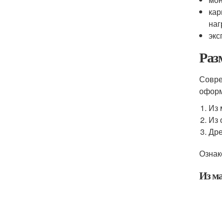
кар
наг
экс
Раз
Совре
оформ
Из 
Из 
Дре
Ознак
Из ма