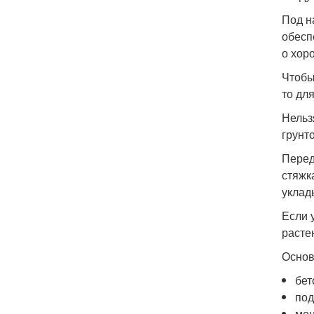
Под н
обесп
о хор
Чтобы
то дл
Нельз
грунт
Перед
стяжк
уклад
Если 
расте
Основ
бет
под
мон