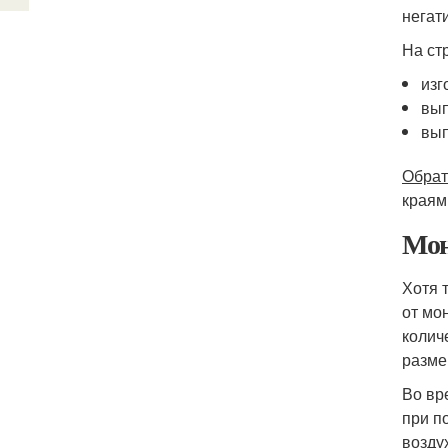
негат
На ст
изг
вып
вып
Обрат
краям
Мон
Хотя 
от мо
колич
разме
Во вр
при п
возду