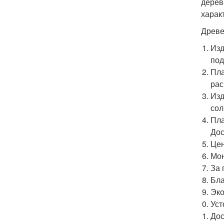
дерев
харак
Древе
Изд
под
Пла
рас
Изд
сол
Пла
Дос
Цен
Мон
За 
Бла
Эко
Уст
Дос