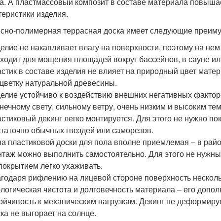
а. А пластмассовый композит в составе материала повышае
теристики изделия.
сно-полимерная террасная доска имеет следующие преим
елие не накапливает влагу на поверхности, поэтому на нем
ходит для мощения площадей вокруг бассейнов, в сауне ил
стик в составе изделия не влияет на природный цвет матер
цветку натуральной древесины.
елие устойчиво к воздействию внешних негативных фактор
нечному свету, сильному ветру, очень низким и высоким те
стиковый декинг легко монтируется. Для этого не нужно п
таточно обычных гвоздей или саморезов.
а пластиковой доски для пола вполне приемлемая – в район
таж можно выполнить самостоятельно. Для этого не нужны
покрытием легко ухаживать.
годаря рифлению на лицевой стороне поверхность несколь
логическая чистота и долговечность материала – его допо
ойчивость к механическим нагрузкам. Декинг не деформиру
ка не выгорает на солнце.