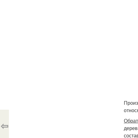
Произ
относ
Обрат
⇦
дерев
соста