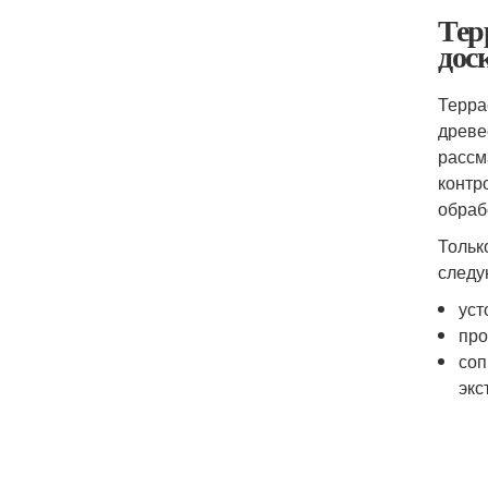
Тер
дос
Терра
древе
рассм
контр
обраб
Тольк
следу
уст
про
соп
экс