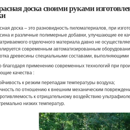
расная доска своими руками изготовле
ки
сная доска – это разновидность пиломатериалов, при изго
сина и различные полимерные добавки, улучшающие ее ка
атриваемого отделочного материала давно не осуществляе
олируется современным автоматизированным оборудование
отка древесины специальными составами, выполняющими
о благодаря применению современных технологий при прои
ющие качества :
ойчивость к резким перепадам температуры воздуха;
чность по отношению к внешним механическим поврежден
ротивляемость к отрицательному воздействию ультрафиоле
тремально низких температур.