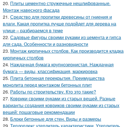
20.
Плиты цементно стружечные нешлифованные.
Монтаж навесного фасада
21.
Средство для пропитки древесины от гниения и
влаги. Какая пропитка лучше подойдет для дерева на
улице – разбираемся в теме
22.
Садовые фигуры своими руками из цемента и гипса
для сада. Особенности и разновидности
23.
Монтаж кирпичных столбов. Как производится кладка
кирпичных столбов
24.
Наждачная бумага крупнозернистая. Наждачная
бумага — виды, классификация, маркировка
25.
Плита бетонная перекрытия. Преимущества
монолита перед монтажом бетонных плит
26.
Работы по строительству. Кто это такие?
27.
Коврики своими руками из старых вещей. Разные
варианты создания ковриков своими руками из старых
вещей: пошаговые рекомендации
28.
Блоки бетонные для стен. Виды и размеры
29.
Теплоплекс утеплитель характеристики. Утеплитель