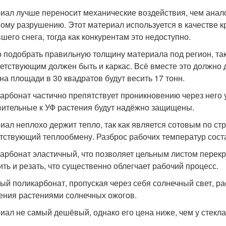
иал лучше переносит механические воздействия, чем аналог
ному разрушению. Этот материал используется в качестве к
шего снега, тогда как конкурентам это недоступно.
 подобрать правильную толщину материала под регион, так 
етствующим должен быть и каркас. Всё вместе это должно д
 на площади в 30 квадратов будут весить 17 тонн.
арбонат частично препятствует проникновению через него 
вительные к УФ растения будут надёжно защищены.
иал неплохо держит тепло, так как является сотовым по стр
тствующий теплообмену. Разброс рабочих температур состав
арбонат эластичный, что позволяет цельным листом перекры
ить и резать, что существенно облегчает рабочий процесс.
ый поликарбонат, пропуская через себя солнечный свет, ра
ения растениями солнечных ожогов.
иал не самый дешёвый, однако его цена ниже, чем у стекла