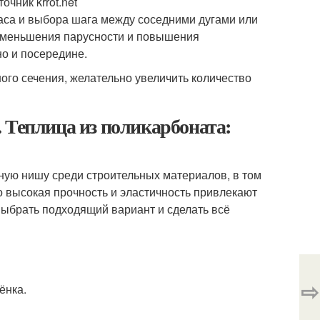
чник krrot.net
аса и выбора шага между соседними дугами или
я уменьшения парусности и повышения
но и посередине.
ого сечения, желательно увеличить количество
 Теплица из поликарбоната:
ую нишу среди строительных материалов, в том
но высокая прочность и эластичность привлекают
выбрать подходящий вариант и сделать всё
⇨
ёнка.