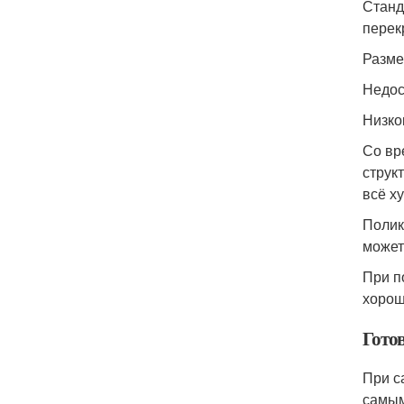
Станд
перек
Разме
Недос
Низко
Со вр
струк
всё х
Полик
может
При п
хорош
Гото
При с
самым