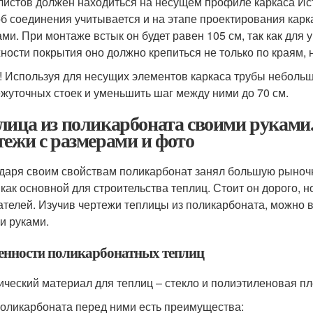
листов должен находиться на несущем профиле каркаса Исто
б соединения учитывается и на этапе проектирования карк
ами. При монтаже встык он будет равен 105 см, так как дл
ности покрытия оно должно крепиться не только по краям, 
! Используя для несущих элементов каркаса трубы небольш
жуточных стоек и уменьшить шаг между ними до 70 см.
лица из поликарбоната своими руками.
тежи с размерами и фото
даря своим свойствам поликарбонат занял большую рыночн
 как основной для строительства теплиц. Стоит он дорого, 
ателей. Изучив чертежи теплицы из поликарбоната, можно 
и руками.
енности поликарбонатных теплиц
ический материал для теплиц – стекло и полиэтиленовая пл
поликарбоната перед ними есть преимущества: