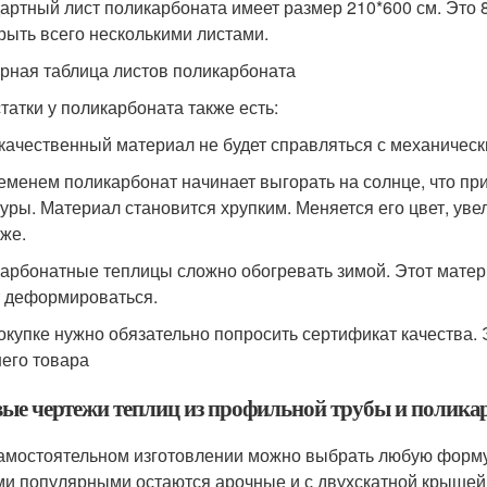
артный лист поликарбоната имеет размер 210*600 см. Это 
рыть всего несколькими листами.
рная таблица листов поликарбоната
татки у поликарбоната также есть:
качественный материал не будет справляться с механическ
еменем поликарбонат начинает выгорать на солнце, что пр
туры. Материал становится хрупким. Меняется его цвет, уве
уже.
арбонатные теплицы сложно обогревать зимой. Этот матер
 деформироваться.
окупке нужно обязательно попросить сертификат качества. 
его товара
вые чертежи теплиц из профильной трубы и полика
амостоятельном изготовлении можно выбрать любую форму, 
и популярными остаются арочные и с двухскатной крышей