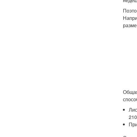
недеш
Поэто
Напри
разме
Общая
спосо
Лис
210
При