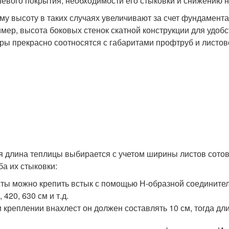
евого покрытия, необходимости его стыковки и снижению 
му высоту в таких случаях увеличивают за счет фундамент
мер, высота боковых стенок скатной конструкции для удобс
ры прекрасно соотносятся с габаритами профтруб и листов
 длина теплицы выбирается с учетом ширины листов сотово
ба их стыковки:
ты можно крепить встык с помощью Н-образной соединитель
, 420, 630 см и т.д.
 креплении внахлест он должен составлять 10 см, тогда длин