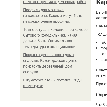
Кар
стен: инструкция отделочных работ
Профиль для монтажа
Выбир
гипсокартона. Какими могут быть
держи
гипсокартонные профили.
Самая
Температура в холодильной камере
Толщи
бытового холодильника, какая
должна быть. Оптимальная
гиб
температура в холодильнике
фор
кап
Покраска деревянного дома
шаг
снаружи. Какой краской лучше
покрасить деревянный дом
Совет
снаружи
его м
Штукатурка стен и потолка. Виды
При о
штукатурки
Опре
Чтобы