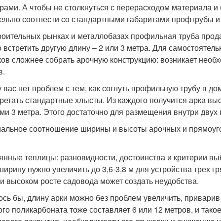
рами. А чтобы не столкнуться с перерасходом материала и
ельно соотнести со стандартными габаритами профтрубы и
роительных рынках и металлобазах профильная труба прод
 встретить другую длину – 2 или 3 метра. Для самостоятель
ков сложнее собрать арочную конструкцию: возникает необ
в.
у вас нет проблем с тем, как согнуть профильную трубу в 
ретать стандартные хлысты. Из каждого получится арка выс
ми 3 метра. Этого достаточно для размещения внутри двух 
альное соотношение ширины и высоты арочных и прямоугол
янные теплицы: разновидности, достоинства и критерии в
ширину нужно увеличить до 3,6-3,8 м для устройства трех гр
ри высоком росте садовода может создать неудобства.
ось бы, длину арки можно без проблем увеличить, приварив
ого поликарбоната тоже составляет 6 или 12 метров, и тако