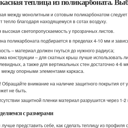
касная теплица из поликарбоната. Вы
ая между монолитным и сотовым поликарбонатом следует п
т тепло благодаря находящемуся в сотах воздуху.
 высокая светопропускаемость у прозрачных листов.
на поликарбоната подбирается в пределах 4-10 мм и завис
кость – материал должен гнуться до нужного радиуса;
ма конструкции – для скатных крыш лучше использовать ли
левидных, а также для вертикальных стен достаточно 4-6 м
 между опорными элементами каркаса.
! Обращайте внимание на наличие защитного покрытия от 
ожет не быть.
тсутствии защитной пленки материал разрушится через 1-2 
деляемся с размерами
 лучше представить себе, как сделать теплицу из профиля 