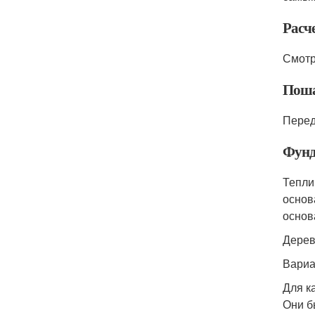
Расч
Смотр
Поша
Перед
Фунд
Тепли
основ
основ
Дерев
Вариа
Для к
Они б