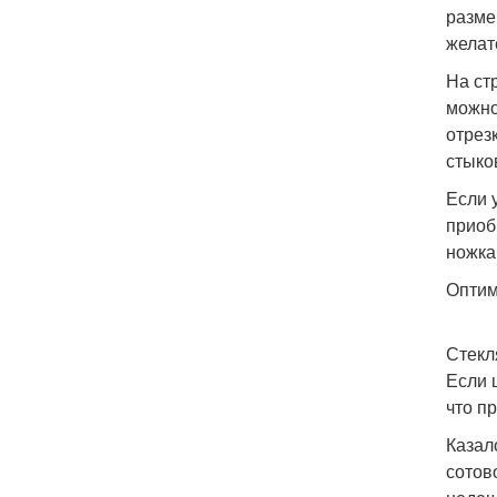
разме
желат
На ст
можно
отрез
стыко
Если 
приоб
ножка
Оптим
Стекл
Если 
что п
Казал
сотов