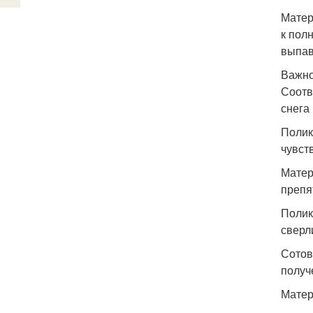
Матер
к пол
выпав
Важно
Соотв
снега
Полик
чувст
Матер
препя
Полик
сверл
Сотов
получ
Матер