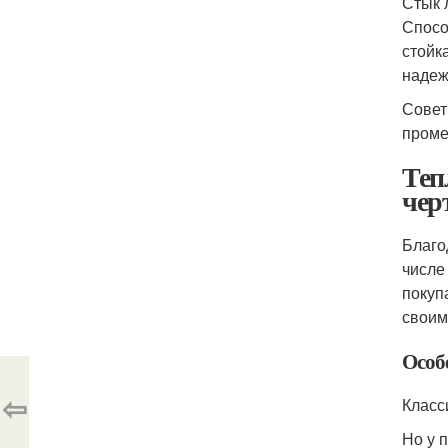
Стык 
Спосо
стойк
надеж
Совет
проме
Теп
чер
Благо
числе
покуп
своим
Особ
⇦
Класс
Но у 