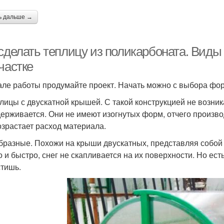
ь дальше →
сделать теплицу из поликарбоната. Виды 
частке
але работы продумайте проект. Начать можно с выбора ф
плицы с двускатной крышей. С такой конструкцией не возника
держивается. Они не имеют изогнутых форм, отчего произво
озрастает расход материала.
образные. Похожи на крыши двускатных, представляя собой
о и быстро, снег не скапливается на их поверхности. Но ест
тишь.