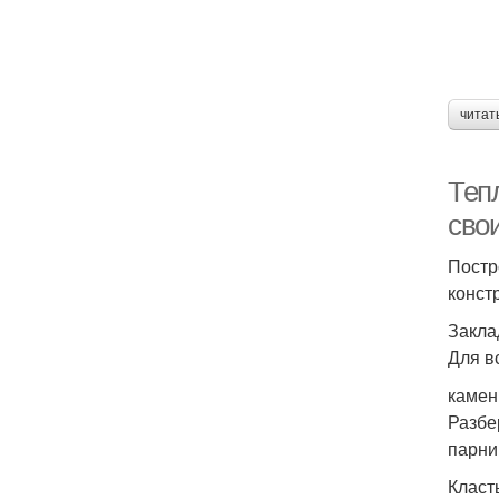
читат
Теп
сво
Постр
конст
Закла
Для в
камен
Разбе
парни
Класт