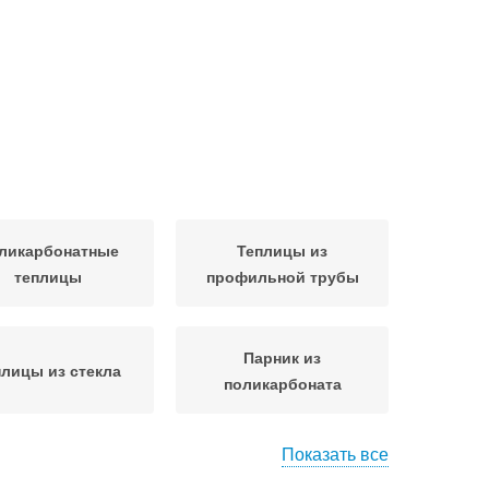
ликарбонатные
Теплицы из
теплицы
профильной трубы
Парник из
плицы из стекла
поликарбоната
Показать все
жетная теплица