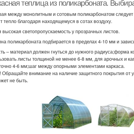
касная теплица из поликарбоната. Выбир
ая между монолитным и сотовым поликарбонатом следует п
т тепло благодаря находящемуся в сотах воздуху.
 высокая светопропускаемость у прозрачных листов.
на поликарбоната подбирается в пределах 4-10 мм и завис
сть – материал должен гнуться до нужного радиуса;форма к
ьзовать листы толщиной не менее 6-8 мм, для арочных и ка
точно 4-6 мм;шаг между опорными элементами каркаса.
! Обращайте внимание на наличие защитного покрытия от 
ожет не быть.