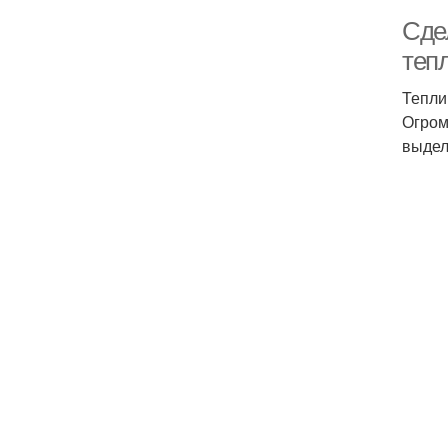
Сде
теп
Тепли
Огром
выдел