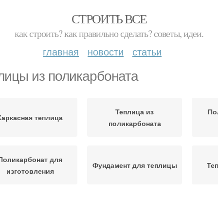
СТРОИТЬ ВСЕ
как строить? как правильно сделать? советы, идеи.
главная
новости
статьи
лицы из поликарбоната
Теплица из
По
Каркасная теплица
поликарбоната
Поликарбонат для
Фундамент для теплицы
Те
изготовления
ки из поликарбоната
Фундамент под теплицу
Бюд