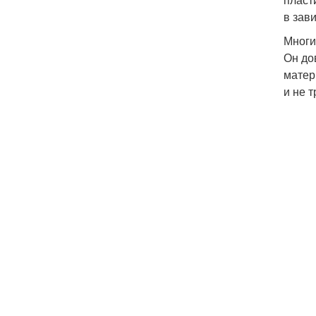
в зав
Многи
Он до
матер
и не т