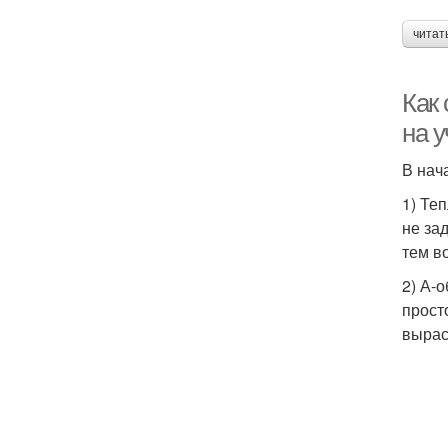
читат
Как 
на у
В нач
1) Те
не за
тем в
2) А-
прост
вырас