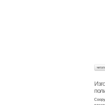
читат
Изг
пол
Соору
пласт