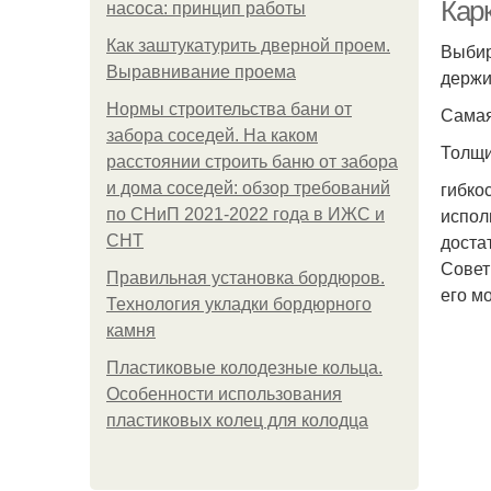
Кар
насоса: принцип работы
Как заштукатурить дверной проем.
Выбир
Выравнивание проема
держи
Нормы строительства бани от
Самая
забора соседей. На каком
Толщи
расстоянии строить баню от забора
гибко
и дома соседей: обзор требований
испол
по СНиП 2021-2022 года в ИЖС и
доста
СНТ
Совет
Правильная установка бордюров.
его м
Технология укладки бордюрного
камня
Пластиковые колодезные кольца.
Особенности использования
пластиковых колец для колодца