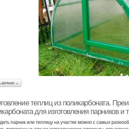
ь дальше →
отовление теплиц из поликарбоната. Пре
икарбоната для изготовления парников и 
дить парник или теплицу на участке можно с самых разнооб
ик, деревянные или же металлические элементы для каркаса