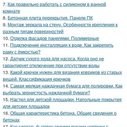
7.
Как правильно работать с силиконом в ванной
комнате
8.
Бетонная плита перекрытия. Панели ПК
9.
Монтаж зеркала на стену. Особенности крепления к
разным типам поверхностей
10.
Отделка фасадов панелями. Полимерные
11.
Подключение инсталляции к воде. Как закрепить
раму с ёмкостью?
12.
Датчик сухого хода для насоса. Когда оно не
гарантирует отключение при отсутствии воды
13.
Какой крючок нужен для вязания ковриков из старых
вещей. Классификация крючков
14.
Самая мелкая наждачная бумага для полировки. Как
выбрать зернистость наждачной бумаги?
15.
Настил для детской площадки. Напольные покрытия
для детских площадок
16.
Общая характеристика бетона. Общие сведения о
бетонах
17.
Как сделать бытовку своими руками чертежи с