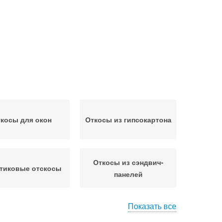
косы для окон
Откосы из гипсокартона
Откосы из сэндвич-
тиковые отскосы
панелей
Показать все
ружные откосы
Откосы из металла