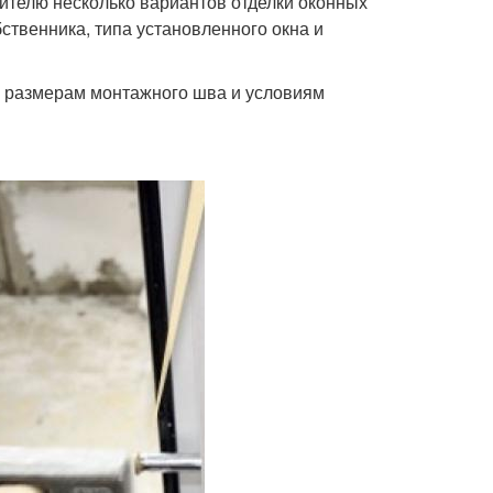
телю несколько вариантов отделки оконных
бственника, типа установленного окна и
мым размерам монтажного шва и условиям