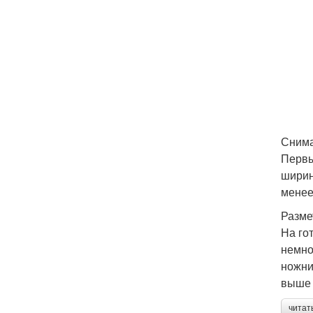
Сним
Первы
ширин
менее
Разме
На го
немно
ножни
выше 
читат