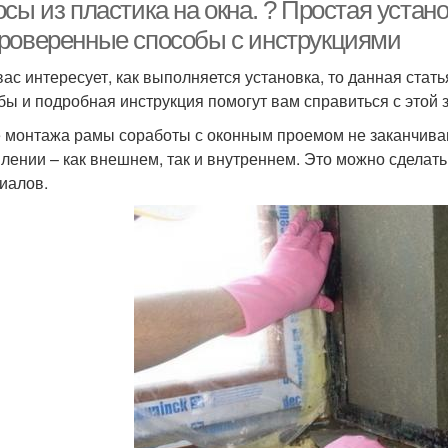
панели
сы из пластика на окна. ? Простая устан
роверенные способы с инструкциями
вас интересует, как выполняется установка, то данная ста
Откосы на окна
Внутренние откосы
бы и подробная инструкция помогут вам справиться с этой 
пл
 монтажа рамы соработы с оконным проемом не заканчиваю
лении – как внешнем, так и внутреннем. Это можно сделат
иалов.