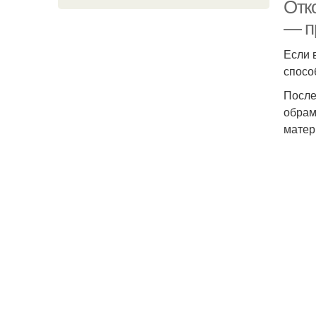
Отко
— п
Если 
спосо
После
обрам
матер