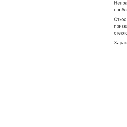
Непра
пробл
Откос
призв
стекл
Харак