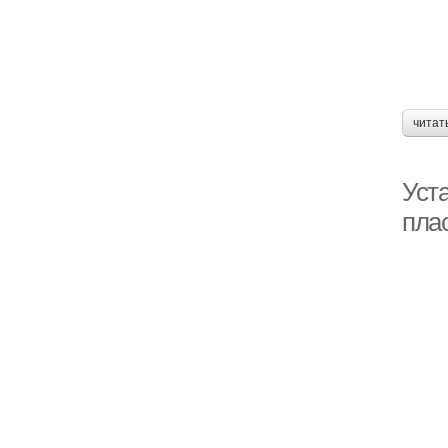
читат
Уста
пла