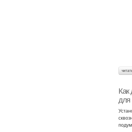
читат
Как
для
Устан
сквоз
подум