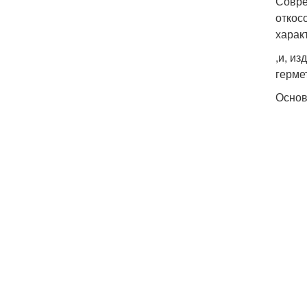
Совре
откос
харак
,и, и
герме
Основ