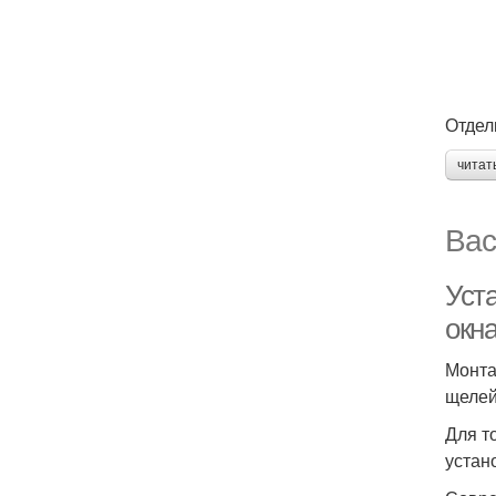
Отдел
читат
Вас
Уста
окна
Монта
щелей
Для т
устан