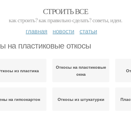
СТРОИТЬ ВСЕ
как строить? как правильно сделать? советы, идеи.
главная
новости
статьи
ы на пластиковые откосы
Откосы на пластиковые
ткосы из пластика
От
окна
ены на гипсокартон
Откосы из штукатурки
Плас
Цены на сэндвич-
Металлические откосы
На