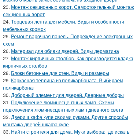
23.
Монтаж секционных ворот. Самостоятельный монтаж
секционных ворот
24.
Торцевая лента для мебели. Виды и особенности
мебельных кромок
25.
Ремонт варочная панель. Повреждение электронных
схем
26.
Материал для обивки дверей. Виды дерматина
27.
Монтаж кирпичных столбов. Как производится кладка
кирпичных столбов
28.
Блоки бетонные для стен. Виды и размеры
29.
Каркасная теплица из поликарбоната. Выбираем
поликарбонат
30.
Доборный элемент для дверей. Дверные доборы
31.
Подключение люминесцентных ламп. Схемы
подключения люминесцентных ламп дневного света
32.
Двери шкафа купе своими руками. Другие способы
монтажа дверей шкафа купе
33.
Найти строителя для дома. Муки выбора: где искать