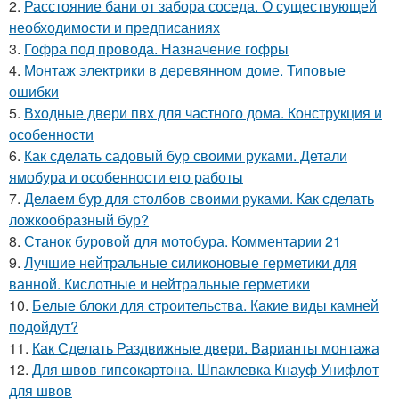
2.
Расстояние бани от забора соседа. О существующей
необходимости и предписаниях
3.
Гофра под провода. Назначение гофры
4.
Монтаж электрики в деревянном доме. Типовые
ошибки
5.
Входные двери пвх для частного дома. Конструкция и
особенности
6.
Как сделать садовый бур своими руками. Детали
ямобура и особенности его работы
7.
Делаем бур для столбов своими руками. Как сделать
ложкообразный бур?
8.
Станок буровой для мотобура. Комментарии 21
9.
Лучшие нейтральные силиконовые герметики для
ванной. Кислотные и нейтральные герметики
10.
Белые блоки для строительства. Какие виды камней
подойдут?
11.
Как Сделать Раздвижные двери. Варианты монтажа
12.
Для швов гипсокартона. Шпаклевка Кнауф Унифлот
для швов