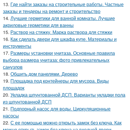
13.
Где найти заказы на строительные работы. Частные
заказы и тендеры на ремонт и строительство
14.
Лучшие герметики для ванной комнаты. Лучшие
акриловые герметики для ванны
15.
Раствор на стяжку. Марка раствора для стяжки
16.
Как сделать двери для шкафа купе. Материалы и
инструменты
17.
Размеры установки унитаза. Основные правила
выбора размера унитаза: фото привлекательных
санузлов
18.
Обшить дом панелями. Дерево
19.
Площадка под контейнеры для мусора. Виды
площадок
20.
Укладка шпунтованной ДСП. Варианты укладки пола
из шпунтованной ДСП
21.
Подпорный насос для воды. Циркуляционные
насосы
22.
С ее помощью можно открыть замок без ключа. Как
можно открыть замок без ключа на входной двери