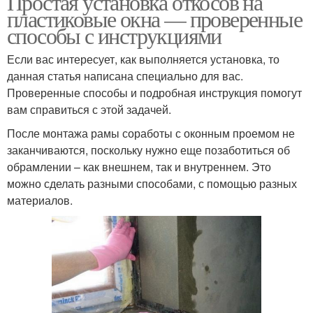
Простая установка откосов на
пластиковые окна — проверенные
способы с инструкциями
Если вас интересует, как выполняется установка, то
Металлические откосы
Наружные откосы
данная статья написана специально для вас.
Проверенные способы и подробная инструкция помогут
вам справиться с этой задачей.
После монтажа рамы соработы с оконным проемом не
Откосы из металла
Откосы на окна
заканчиваются, поскольку нужно еще позаботиться об
обрамлении – как внешнем, так и внутреннем. Это
можно сделать разными способами, с помощью разных
материалов.
Откосы для
Внутренние откосы
пластиковых окон
Пластиковые откосы