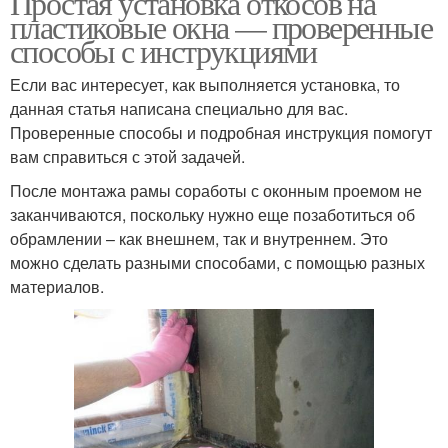
Простая установка откосов на
пластиковые окна — проверенные
способы с инструкциями
Если вас интересует, как выполняется установка, то
Металлические откосы
Наружные откосы
данная статья написана специально для вас.
Проверенные способы и подробная инструкция помогут
вам справиться с этой задачей.
После монтажа рамы соработы с оконным проемом не
Откосы из металла
Откосы на окна
заканчиваются, поскольку нужно еще позаботиться об
обрамлении – как внешнем, так и внутреннем. Это
можно сделать разными способами, с помощью разных
материалов.
Откосы для
Внутренние откосы
пластиковых окон
Пластиковые откосы
Оконные откосы