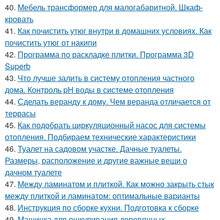
40.
Мебель трансформер для малогабаритной. Шкаф-
кровать
41.
Как почистить утюг внутри в домашних условиях. Как
почистить утюг от накипи
42.
Программа по раскладке плитки. Программа 3D
Superb
43.
Что лучше залить в систему отопления частного
дома. Контроль pH воды в системе отопления
44.
Сделать веранду к дому. Чем веранда отличается от
террасы
45.
Как подобрать циркуляционный насос для системы
отопления. Подбираем технические характеристики
46.
Туалет на садовом участке. Дачные туалеты.
Размеры, расположение и другие важные вещи о
дачном туалете
47.
Между ламинатом и плиткой. Как можно закрыть стык
между плиткой и ламинатом: оптимальные варианты
48.
Инструкция по сборке кухни. Подготовка к сборке
49.
Машинка для ошкуривания деревянных