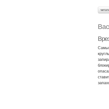
читат
Вас
Вре
Самый
кругл
запир
блоки
опаса
стави
запах