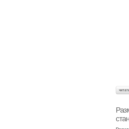
читат
Раз
ста