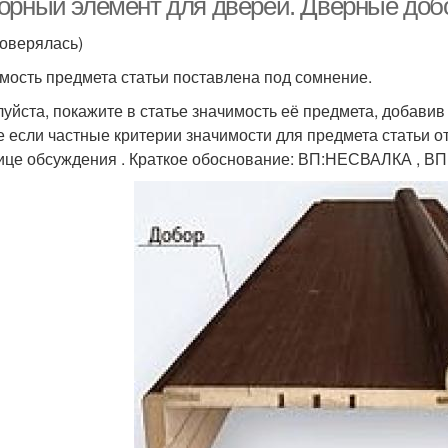
орный элемент для дверей. Дверные до
роверялась)
мость предмета статьи поставлена под сомнение.
уйста, покажите в статье значимость её предмета, добавив 
е если частные критерии значимости для предмета статьи от
ице обсуждения . Краткое обоснование: ВП:НЕСВАЛКА , ВП