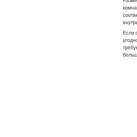
Разме
комна
соотв
внутр
Если 
угодн
требу
больш