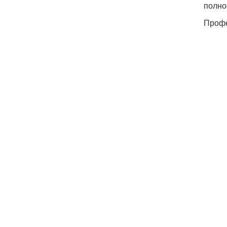
полно
Профе