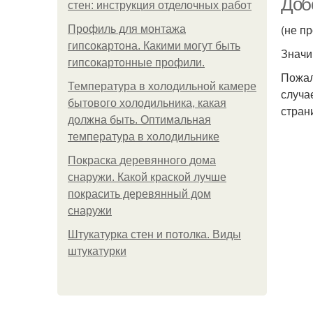
Доб
стен: инструкция отделочных работ
(не п
Профиль для монтажа
гипсокартона. Какими могут быть
Значи
гипсокартонные профили.
Пожал
Температура в холодильной камере
случа
бытового холодильника, какая
стран
должна быть. Оптимальная
температура в холодильнике
Покраска деревянного дома
снаружи. Какой краской лучше
покрасить деревянный дом
снаружи
Штукатурка стен и потолка. Виды
штукатурки