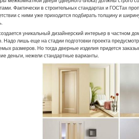
ры межкомнатной двери (дверного блока) должны строго со
тами. Фактически в строительных стандартах и ГОСТах пр
етствии с ними уже приходится подбирать толщину и ширину
ь.
создается уникальный дизайнерский интерьер в частном дом
о. Надо лишь еще на стадии подготовки проекта предусмотр
емых размеров. Но тогда дверные изделия придется заказ
ие деньги, нежели стандартные варианты.