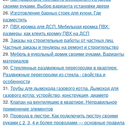
своими руками. Выбор варианта установки двери
26.
Изготовление барных стоек для кухни. Где
разместить
27.
ПВХ кромка для ДСП. Мебельная кромка ПВХ:
размеры, как клеить кромку ПВХ на ДСП
28.
Заказы на строительные работы от частных лиц.
Частные заказы и тендеры на ремонт и строительство
29.
Мебель в кукольный домик своими руками. Варианты
материалов
30.
Стеклянные раздвижные перегородки в квартире.
Раздвижные перегородки из стекла - свойства и
особенности
31.
Трубы для дымохода газового котла. Дымоход для
газового котла: устройство, конструкция, диаметр
32.
Клапан на вентиляцию в квартире. Неправильное
применение элементов
33.
Провода в люстре. Как подключить люстру своими
руками с 2, 3, 4 и более проводами — основные правила