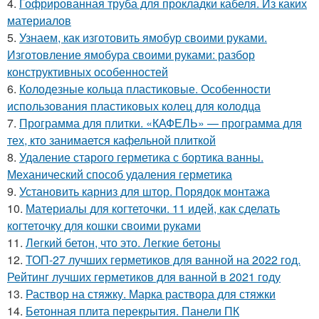
4.
Гофрированная труба для прокладки кабеля. Из каких
материалов
5.
Узнаем, как изготовить ямобур своими руками.
Изготовление ямобура своими руками: разбор
конструктивных особенностей
6.
Колодезные кольца пластиковые. Особенности
использования пластиковых колец для колодца
7.
Программа для плитки. «КАФЕЛЬ» — программа для
тех, кто занимается кафельной плиткой
8.
Удаление старого герметика с бортика ванны.
Механический способ удаления герметика
9.
Установить карниз для штор. Порядок монтажа
10.
Материалы для когтеточки. 11 идей, как сделать
когтеточку для кошки своими руками
11.
Легкий бетон, что это. Легкие бетоны
12.
ТОП-27 лучших герметиков для ванной на 2022 год.
Рейтинг лучших герметиков для ванной в 2021 году
13.
Раствор на стяжку. Марка раствора для стяжки
14.
Бетонная плита перекрытия. Панели ПК