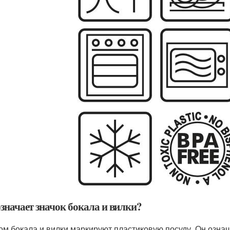
означает значок бокала и вилки?
ом бокала и вилки маркируют пластиковую посуду. Он означа