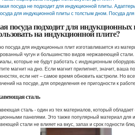
акая посуда не подходит для индукционной плиты. Адаптер
осуда для индукционной плиты с толстым дном. Посуда для
ая посуда подходит для индукционных 
ользовать на индукционной плите?
о посуда для индукционных плит изготавливается из материа
рованный чугун и большинство видов нержавеющей стали. П
иалы, которые не будут работать с индукционным оборудов
тите магнит на дно. Если магнит прилипнет, значит, ваша п
хностях, если нет – самое время обновить кастрюли. Но вс
ачений на посуде, для определения ее пригодности к рабо
авеющая сталь
веющая сталь - один из тех материалов, который обладае
ционными панелями. Это также популярный материал для из
веющей стали не влияет на вкус, запах и срок годности блю