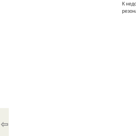
К нед
резон
⇦