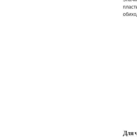
пласт
обихо
Для 