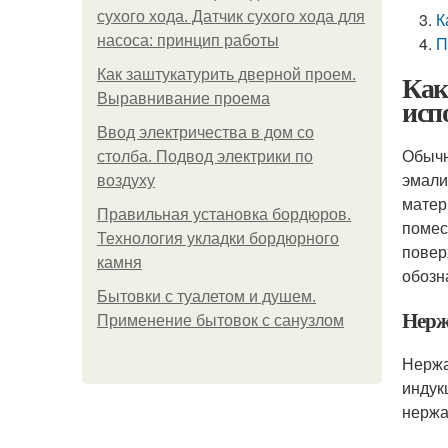
сухого хода. Датчик сухого хода для
К
насоса: принцип работы
П
Как заштукатурить дверной проем.
Как
Выравнивание проема
исп
Ввод электричества в дом со
Обычн
столба. Подвод электрики по
эмали
воздуху
матер
Правильная установка бордюров.
помес
Технология укладки бордюрного
повер
камня
обозн
Бытовки с туалетом и душем.
Нерж
Применение бытовок с санузлом
Нержа
индук
нержа