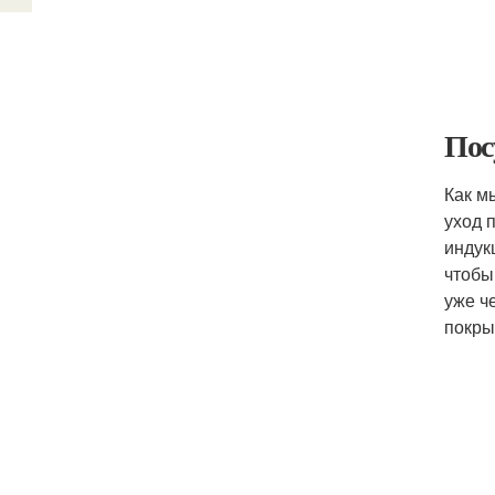
Пос
Как м
уход 
индук
чтобы
уже ч
покры