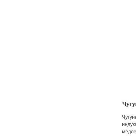
Чугу
Чугун
индук
медле