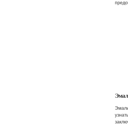
предо
Эмал
Эмали
узнат
заклю