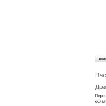
читат
Вас
Дре
Перво
обяза