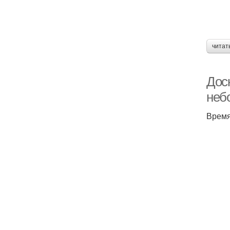
читат
Доск
неб
Время