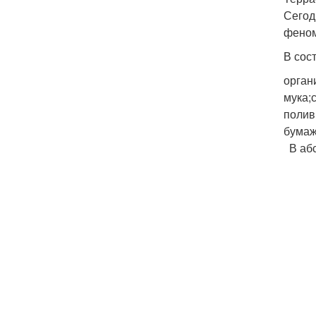
Сегод
феном
В сос
орган
мука;
полив
бумаж
В абс