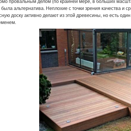
омо провальным делом (по крайней мере, в больших масшт
 была альтернатива. Неплохие с точки зрения качества и с
сную доску активно делают из этой древесины, но есть один
еменем.