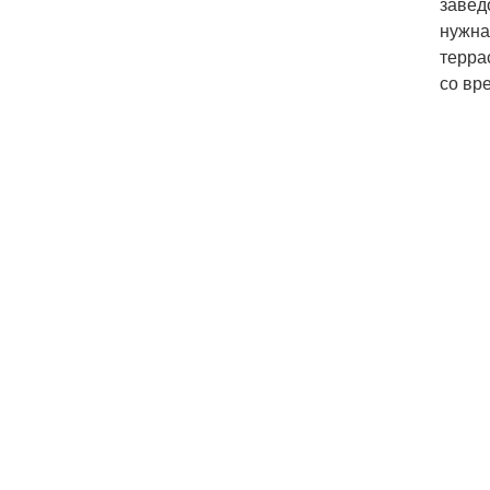
завед
нужна
терра
со вр