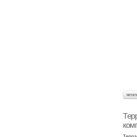
читат
Тер
ком
Терра