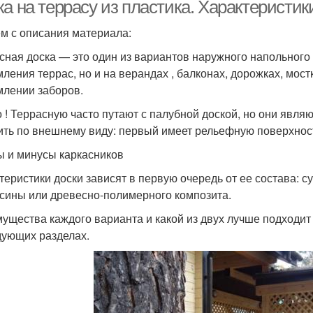
а на террасу из пластика. Характеристи
м с описания материала:
сная доска — это один из вариантов наружного напольного 
ления террас, но и на верандах , балконах, дорожках, мост
лении заборов.
 ! Террасную часто путают с палубной доской, но они явл
ить по внешнему виду: первый имеет рельефную поверхнос
 и минусы каркасников
теристики доски зависят в первую очередь от ее состава: 
сины или древесно-полимерного композита.
ущества каждого варианта и какой из двух лучше подходи
дующих разделах.