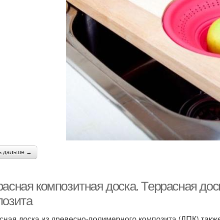
ь дальше →
расная композитная доска. Террасная дос
позита
сная доска из древесно-полимерного композита (ДПК) такж