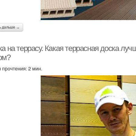
ь дальше →
а на террасу. Какая террасная доска луч
ом?
 прочтения: 2 мин.