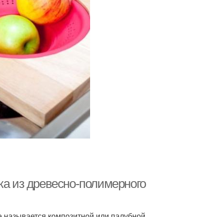
ка из древесно-полимерного
е называется композитной или палубной .