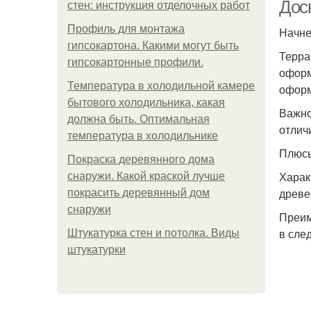
Доск
стен: инструкция отделочных работ
Профиль для монтажа
Начне
гипсокартона. Какими могут быть
Терра
гипсокартонные профили.
оформ
Температура в холодильной камере
оформ
бытового холодильника, какая
Важно
должна быть. Оптимальная
отлич
температура в холодильнике
Плюсы
Покраска деревянного дома
Харак
снаружи. Какой краской лучше
древе
покрасить деревянный дом
снаружи
Преим
в сле
Штукатурка стен и потолка. Виды
штукатурки