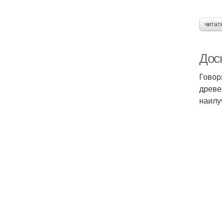
читат
Доск
Говор
древе
наилу