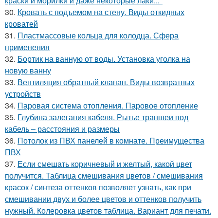
краски и морилки и даже некоторые лаки..."
30.
Кровать с подъемом на стену. Виды откидных
кроватей
31.
Пластмассовые кольца для колодца. Сфера
применения
32.
Бортик на ванную от воды. Установка уголка на
новую ванну
33.
Вентиляция обратный клапан. Виды возвратных
устройств
34.
Паровая система отопления. Паровое отопление
35.
Глубина залегания кабеля. Рытье траншеи под
кабель – расстояния и размеры
36.
Потолок из ПВХ панелей в комнате. Преимущества
ПВХ
37.
Если смешать коричневый и желтый, какой цвет
получится. Таблица смешивания цветов / смешивания
красок / синтеза оттенков позволяет узнать, как при
смешивании двух и более цветов и оттенков получить
нужный. Колеровка цветов таблица. Вариант для печати.