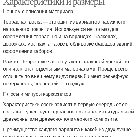
Характеристики и размеры
Начнем с описания материала:
Террасная доска — это один из вариантов наружного
Пластиковая доска
Доска для забора
напольного покрытия. Используется не только для
оформления террас, но и на верандах , балконах,
дорожках, мостках, а также в облицовке фасадов зданий,
оформлении заборов.
Доска для кухни
Доски из опилок
Важно ! Террасную часто путают с палубной доской, но
они являются отдельными материалами. Проще всего
отличить по внешнему виду: первый имеет рельефную
поверхность, последний — гладкую.
Плюсы и минусы каркасников
Доска из опилок
Характеристики доски зависят в первую очередь от ее
состава: существует террасное покрытие из натуральной
древесины или древесно-полимерного композита.
Преимущества каждого варианта и какой из двух лучше
подходит для открытых и закрытых помещений