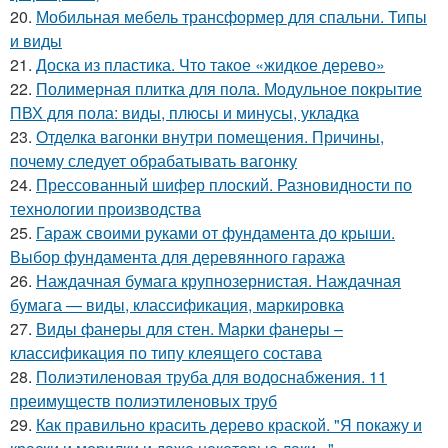
20.
Мобильная мебель трансформер для спальни. Типы
и виды
21.
Доска из пластика. Что такое «жидкое дерево»
22.
Полимерная плитка для пола. Модульное покрытие
ПВХ для пола: виды, плюсы и минусы, укладка
23.
Отделка вагонки внутри помещения. Причины,
почему следует обрабатывать вагонку
24.
Прессованный шифер плоский. Разновидности по
технологии производства
25.
Гараж своими руками от фундамента до крыши.
Выбор фундамента для деревянного гаража
26.
Наждачная бумага крупнозернистая. Наждачная
бумага — виды, классификация, маркировка
27.
Виды фанеры для стен. Марки фанеры –
классификация по типу клеящего состава
28.
Полиэтиленовая труба для водоснабжения. 11
преимуществ полиэтиленовых труб
29.
Как правильно красить дерево краской. "Я покажу и