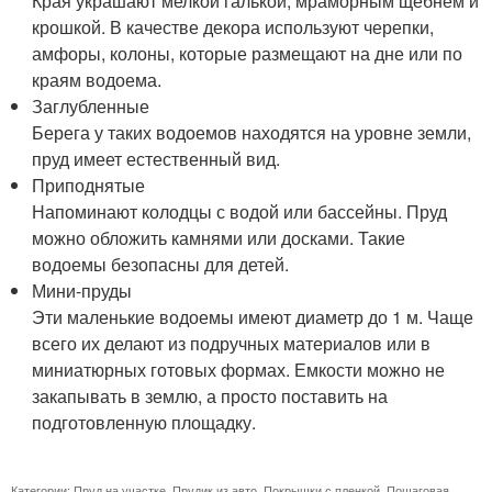
Края украшают мелкой галькой, мраморным щебнем и
крошкой. В качестве декора используют черепки,
амфоры, колоны, которые размещают на дне или по
краям водоема.
Заглубленные
Берега у таких водоемов находятся на уровне земли,
пруд имеет естественный вид.
Приподнятые
Напоминают колодцы с водой или бассейны. Пруд
можно обложить камнями или досками. Такие
водоемы безопасны для детей.
Мини-пруды
Эти маленькие водоемы имеют диаметр до 1 м. Чаще
всего их делают из подручных материалов или в
миниатюрных готовых формах. Емкости можно не
закапывать в землю, а просто поставить на
подготовленную площадку.
Категории:
Пруд на участке
,
Прудик из авто
,
Покрышки с пленкой
,
Пошаговая