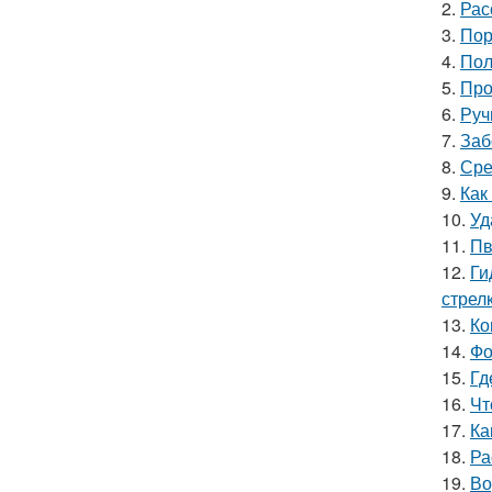
2.
Рас
3.
Пор
4.
Пол
5.
Про
6.
Руч
7.
Заб
8.
Сре
9.
Как
10.
Уд
11.
Пв
12.
Ги
стрел
13.
Ко
14.
Фо
15.
Гд
16.
Чт
17.
Ка
18.
Ра
19.
Во