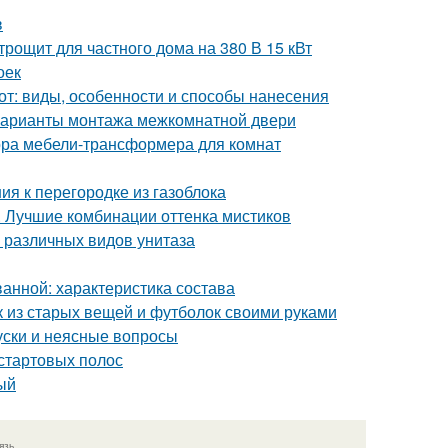
в
рощит для частного дома на 380 В 15 кВт
оек
от: виды, особенности и способы нанесения
Варианты монтажа межкомнатной двери
ора мебели-трансформера для комнат
ия к перегородке из газоблока
. Лучшие комбинации оттенка мистиков
 различных видов унитаза
ванной: характеристика состава
ик из старых вещей и футболок своими руками
уски и неясные вопросы
 стартовых полос
ый
язь