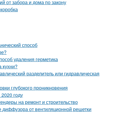
й от забора и дома по закону
 коробка
анический способ
ре?
способ удаления герметика
а кухни?
равлический разделитель или гидравлическая
товки глубокого проникновения
 2020 году
тендеры на ремонт и строительство
е диффузора от вентиляционной решетки