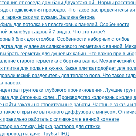
стояния от соседа дом-бани Двухэтажной.. Нормы расстояни
ядок подключения проводов. Что такое распределительная
 в гараже своими руками. Заливка бетона
филь для потолка из пластиковых панелей. Особенности
ной землебур садовый 7 видов. Что это такое?
орный блок для столбов. Особенности наборных столбов
дства для удаления силиконового герметика с ванной. Мех
 выбрать герметик для душевых кабин. Что важно при выбо
аление старого герметика с бортика ванны. Механический 
х плитка для пола на кухню. Какая плитка подойдет для пол
дравлический разделитель для теплого пола. Что такое гид
ка наверх
нцентрат грунтовки глубокого проникновения. Лучшие грун
рма для бетонных колец. Производство колодезных колец в
е найти заказы на строительные работы. Частные заказы и 
о такое открытие вытяжного диффузора с минусом. Отличи
к правильно работать с силиконом в ванной комнате
створ на стяжку. Марка раствора для стяжки
допровод на даче. Трубы ПНД