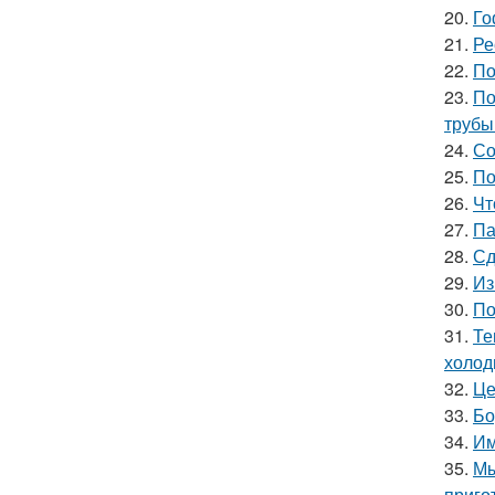
20.
Го
21.
Ре
22.
По
23.
По
трубы
24.
Со
25.
По
26.
Чт
27.
Па
28.
Сд
29.
Из
30.
По
31.
Те
холод
32.
Це
33.
Бо
34.
Им
35.
Мы
приго