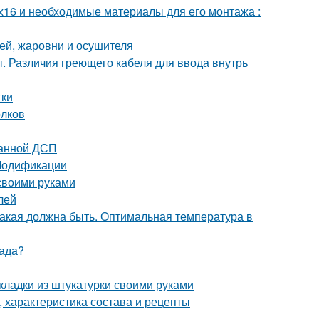
х16 и необходимые материалы для его монтажа :
ей, жаровни и осушителя
. Различия греющего кабеля для ввода внутрь
тки
олков
ванной ДСП
 Модификации
своими руками
лей
какая должна быть. Оптимальная температура в
сада?
кладки из штукатурки своими руками
 характеристика состава и рецепты