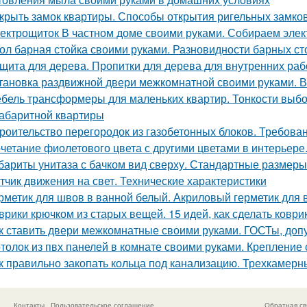
крыть замок квартиры. Способы открытия ригельных замко
ектрощиток В частном доме своими руками. Собираем элект
ол барная стойка своими руками. Разновидности барных ст
щита для дерева. Пропитки для дерева для внутренних раб
тановка раздвижной двери межкомнатной своими руками. 
бель трансформеры для маленьких квартир. Тонкости выб
абаритной квартиры
роительство перегородок из газобетонных блоков. Требован
четание фиолетового цвета с другими цветами в интерьере
бариты унитаза с бачком вид сверху. Стандартные размеры
тчик движения на свет. Технические характеристики
рметик для швов в ванной белый. Акриловый герметик для 
врики крючком из старых вещей. 15 идей, как сделать ковр
к ставить двери межкомнатные своими руками. ГОСТы, доп
толок из пвх панелей в комнате своими руками. Крепление
к правильно закопать кольца под канализацию. Трехкамерн
Контакты
Пользовательское соглашение
Обратная св