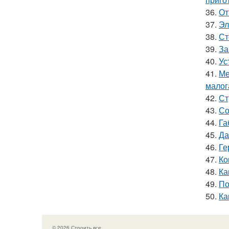
36.
От
37.
Эл
38.
Ст
39.
За
40.
Ус
41.
Ме
малог
42.
Ст
43.
Со
44.
Га
45.
Да
46.
Ге
47.
Ко
48.
Ка
49.
По
50.
Ка
© 2026 Строить все