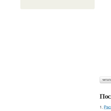
читат
Пос
1.
Рас