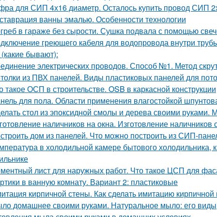
фра для СИП 4х16 диаметр. Осталось купить провод СИП 2
ставрация ванны эмалью. Особенности технологии
греб в гараже без сырости. Сушка подвала с помощью свеч
дключение греющего кабеля для водопровода внутри трубы
 (какие бывают):
единение электрических проводов. Способ №1. Метод скру
толки из ПВХ панелей. Виды пластиковых панелей для пот
о такое ОСП в строительстве. OSB в каркасной конструкции
нель для пола. Области применения влагостойкой шпунто
елать стол из эпоксидной смолы и дерева своими руками.
готовление наличников на окна. Изготовление наличников 
строить дом из панелей. Что можно построить из СИП-пане
мпература в холодильной камере бытового холодильника, 
ильнике
ментный лист для наружных работ. Что такое ЦСП для фа
ртики в ванную комнату. Вариант 2: пластиковые
итация кирпичной стены. Как сделать имитацию кирпичной 
ло домашнее своими руками. Натуральное мыло: его виды,
товления мыла своими руками в домашних условиях