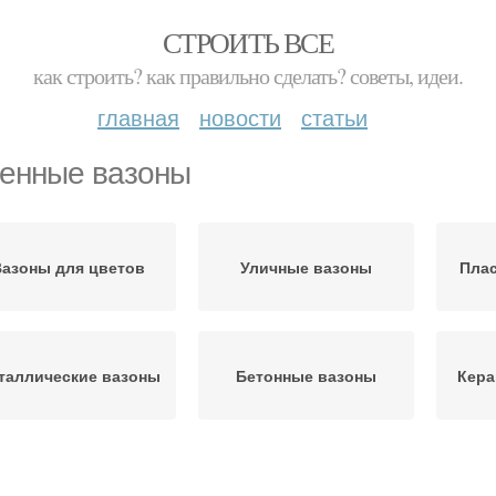
СТРОИТЬ ВСЕ
как строить? как правильно сделать? советы, идеи.
главная
новости
статьи
енные вазоны
Вазоны для цветов
Уличные вазоны
Пла
таллические вазоны
Бетонные вазоны
Кера
Вазоны из бревна
Вазоны из бочки