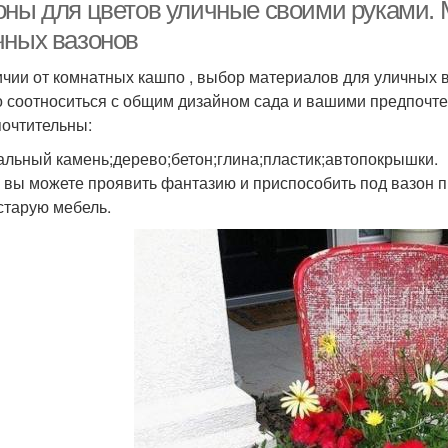
оны для цветов уличные своими руками. 
чных вазонов
ичии от комнатных кашпо , выбор материалов для уличных в
о соотноситься с общим дизайном сада и вашими предпочте
очтительны:
альный камень;дерево;бетон;глина;пластик;автопокрышки.
 вы можете проявить фантазию и приспособить под вазон 
старую мебель.