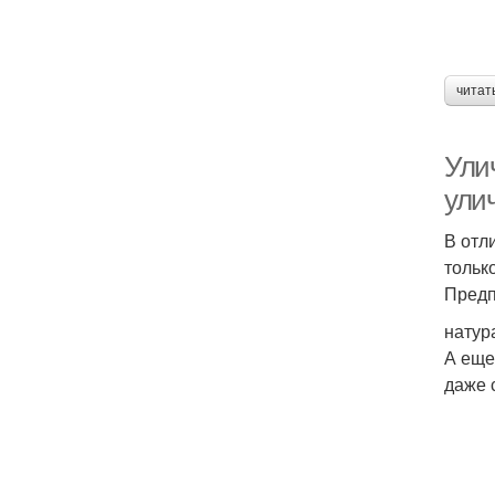
читат
Ули
ули
В отл
тольк
Предп
натур
А еще
даже 