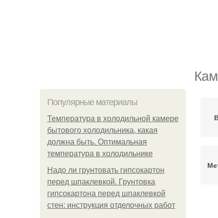
Кам
Популярные материалы
Температура в холодильной камере
бытового холодильника, какая
должна быть. Оптимальная
температура в холодильнике
Ме
Надо ли грунтовать гипсокартон
перед шпаклевкой. Грунтовка
гипсокартона перед шпаклевкой
стен: инструкция отделочных работ