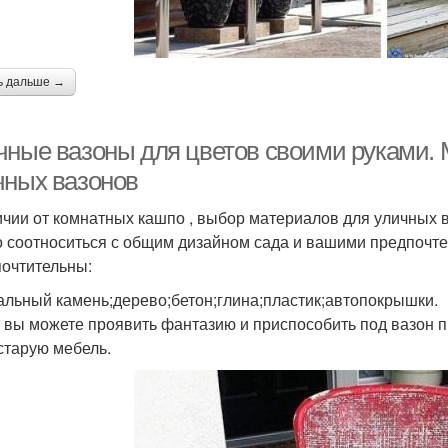
ь дальше →
чные вазоны для цветов своими руками. 
чных вазонов
ичии от комнатных кашпо , выбор материалов для уличных в
о соотноситься с общим дизайном сада и вашими предпочте
очтительны:
альный камень;дерево;бетон;глина;пластик;автопокрышки.
 вы можете проявить фантазию и приспособить под вазон 
старую мебель.