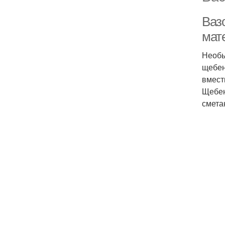
Ваз
мат
Необы
щебен
вмест
Щебен
смета