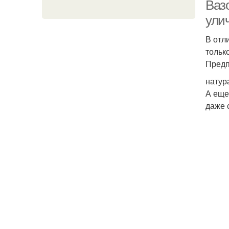
Ваз
ули
В отл
тольк
Предп
натур
А еще
даже 