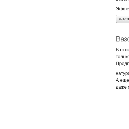
Эффек
читат
Ваз
В отл
тольк
Предп
натур
А еще
даже 