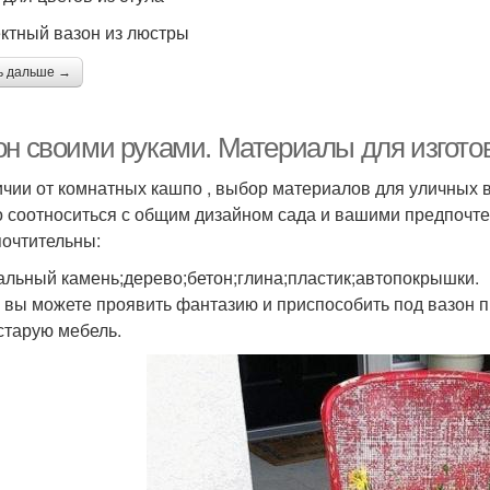
тный вазон из люстры
ь дальше →
он своими руками. Материалы для изгото
ичии от комнатных кашпо , выбор материалов для уличных в
о соотноситься с общим дизайном сада и вашими предпочте
очтительны:
альный камень;дерево;бетон;глина;пластик;автопокрышки.
 вы можете проявить фантазию и приспособить под вазон 
старую мебель.