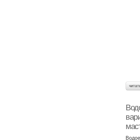
читат
Вод
вар
мас
Водое