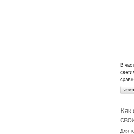
В час
свети
сравн
читат
Как 
сво
Для т