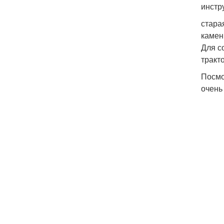
инстр
стара
камен
Для с
тракт
Посмо
очень