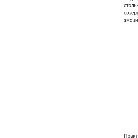
столь
созер
эмоци
Практ