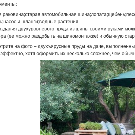
ументы:
я раковина;старая автомобильная шина;лопата;щебень;пес
ь;насос и шланги;водные растения.
оздания двухуровневого пруда из шины своими руками можн
ора (ее можно раздобыть на шиномонтажке) и обычную стар
трите на фото – двухъярусные пруды на даче, выполненные
 эффектно, хотя оформить их несколько сложнее, чем обыч