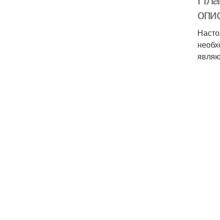
Пла
опи
Насто
необх
являю