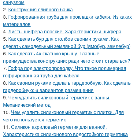
санузлом
2.
Конструкция сливного бачка
3.
Гофрированная труба для прокладки кабеля. Из каких
материалов
4.
Листы шифера плоские. Характеристики шифера
5.
Как сделать бур для столбов своими руками. Как
сделать самодельный земляной бур (ямобур, землебур)
6.
Как сделать 4х скатную крышу. Главные
преимущества конструкции: ради чего стоит стараться?
7.
Гофра под электропроводку. Что такое полимерная
гофрированная труба для кабеля
8.
Как своими руками сделать гардеробную. Как сделать
гардеробную: 6 вариантов размещения
9.
Чем удалить силиконовый герметик с ванны.
Механический метод
10.
Чем удалить силиконовый герметик с плитки. Для
чего используется герметик
11.
Силикон акриловый герметик для ванной.
Характеристика силиконового водостойкого герметика