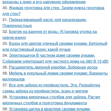
веранды к дому и его наружное оформление
30.
Жидкая грунтовка для стен. Зачем нужна грунтовка
для стен?
31.
Перекачивающий насос для канализации.
Поверхностные
32.
Бортик на ванную от воды. Установка уголка на
новую ванну
33.
Вазон для цветов уличный своими руками. Бетонный
или пластиковый вазон: какой лучше
34.
Электрощиток В частном доме своими руками.
Собираем электрощит для частного дома на 380 В 15 кВт
35.
Расширитель дверной коробки. Доборная доска
36.
Мебель в кукольный домик своими руками. Варианты
материалов
37.
Все для забора из профнастила. Эта. Разработка
схемы забора из профнастила: эскиз и чертеж
38.
Установка кирпичных столбов для забора. Расчет
кирпичных столбов и подготовка фундамента
39.
Установка щитка в квартире своими руками.