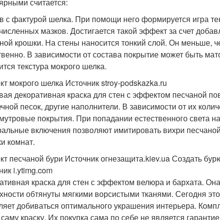
ярными считается:
в с фактурой шелка. При помощи него формируется игра те
численных мазков. Достигается такой эффект за счет добав
ной крошки. На стены наносится тонкий слой. Он меньше, ч
твенно. В зависимости от состава покрытие может быть ма
ится текстура мокрого шелка.
т мокрого шелка Источник stroy-podskazka.ru
вая декоративная краска для стен с эффектом песчаной пов
ечной песок, другие наполнители. В зависимости от их коли
мутровые покрытия. При попадании естественного света на 
альные включения позволяют имитировать вихри песчаной 
ки комнат.
т песчаной бури Источник огнезащита.kiev.ua
Создать бурю
ик i.ytimg.com
ативная краска для стен с эффектом велюра и бархата. Она 
хности обтянуты мягкими ворсистыми тканями. Сегодня эт
ляет добиваться оптимального украшения интерьера. Комп
 саму краску. Их покупка сама по себе не является гаранти