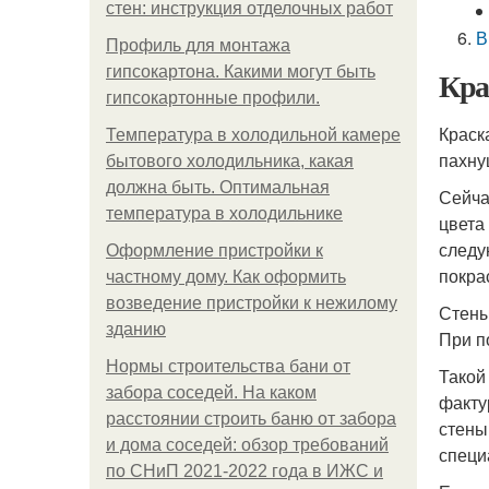
стен: инструкция отделочных работ
В
Профиль для монтажа
гипсокартона. Какими могут быть
Кра
гипсокартонные профили.
Краск
Температура в холодильной камере
пахну
бытового холодильника, какая
должна быть. Оптимальная
Сейча
температура в холодильнике
цвета
следу
Оформление пристройки к
покра
частному дому. Как оформить
возведение пристройки к нежилому
Стены
зданию
При п
Нормы строительства бани от
Такой
забора соседей. На каком
факту
расстоянии строить баню от забора
стены
и дома соседей: обзор требований
специ
по СНиП 2021-2022 года в ИЖС и