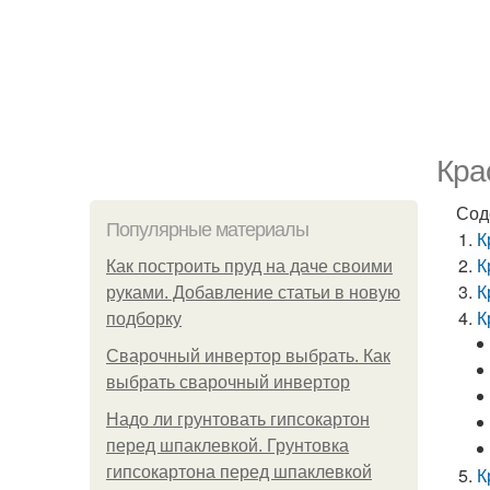
Кра
Сод
Популярные материалы
К
К
Как построить пруд на даче своими
К
руками. Добавление статьи в новую
К
подборку
Сварочный инвертор выбрать. Как
выбрать сварочный инвертор
Надо ли грунтовать гипсокартон
перед шпаклевкой. Грунтовка
гипсокартона перед шпаклевкой
К