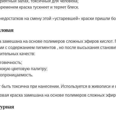
риятный запах, токсичный для человека;
временем краска тускнеет и теряет блеск.
 недостатков на смену этой «устаревшей» краски пришли б
ловая
а замешана на основе полимеров сложных эфиров кислот.
ми с содержанием пигментов , но после высыхания становит
ительных качеств:
говечность;
окую цветовую палитру;
опроницаемость.
 быть токсична при нанесении. Используется в живописи и
овая краска замешана на основе полимеров сложных эфир
урная