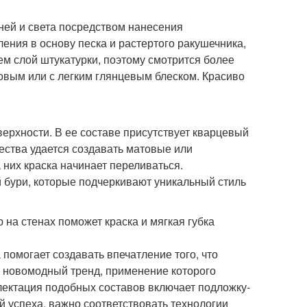
ней и света посредством нанесения
ления в основу песка и растертого ракушечника,
ем слой штукатурки, поэтому смотрится более
товым или с легким глянцевым блеском. Красиво
ерхности. В ее составе присутствует кварцевый
чества удается создавать матовые или
них краска начинает переливаться.
бури, которые подчеркивают уникальный стиль
 на стенах поможет краска и мягкая губка
помогает создавать впечатление того, что
о новомодный тренд, применение которого
лектация подобных составов включает подложку-
ей успеха, важно соответствовать технологии