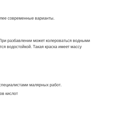
олее современные варианты.
 При разбавлении может колероваться водными
ся водостойкой. Такая краска имеет массу
 специалистами малярных работ.
ов кислот