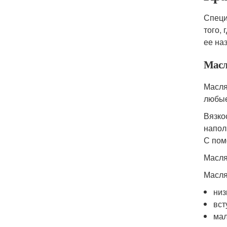
Специ
того,
ее на
Масл
Масля
любые
Вязко
напол
С пом
Масля
Масля
низ
вст
мал