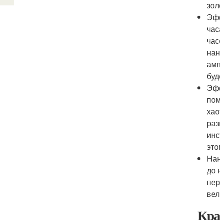
зол
Эфф
час
час
нан
амп
буд
Эфф
пом
хао
раз
инс
это
Нан
до 
пер
вел
Кра