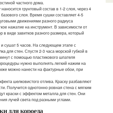
остиной частного дома.
наносится грунтовый состав в 1-2 слоя, через 4
базового слоя. Время сушки составляет 4-5
руговыми движениями разного радиуса
кое нажатие на инструмент. В зависимости от
 в виде завитков разного размера, который
 и сушат 5 часов. На следующем этапе с
а для стен. Спустя 2-3 часа морской губкой в
 минут с помощью пластикового шпателя
процедуры нужно выполнять легкий нажим на
акже можно нанести на фактурные обои, при
фекта шелковистого отлива. Краску разбавляют
сти. Получится однотонно ровная стена с мягким
ут краски с эффектом металла для стен. Они
ния лучей света под разными углами.
ки для короеда