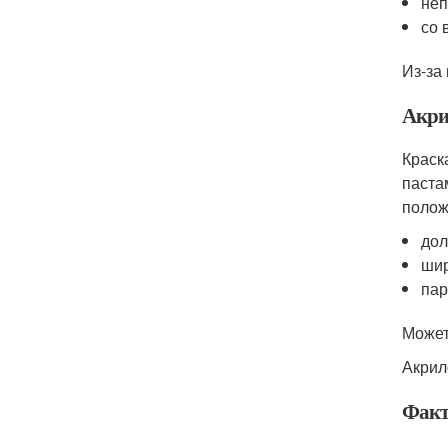
неп
со 
Из-за
Акри
Краск
паста
полож
дол
шир
пар
Может
Акрил
Факт