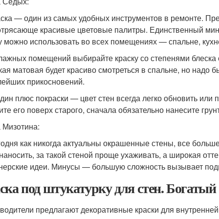
 Седых:
ска — один из самых удобных инструментов в ремонте. Пр
отрясающе красивые цветовые палитры. Единственный мин
у можно использовать во всех помещениях — спальне, кухн
лажных помещений выбирайте краску со степенями блеска о
кая матовая будет красиво смотреться в спальне, но надо 
лейших прикосновений.
дин плюс покраски — цвет стен всегда легко обновить или 
ите его поверх старого, сначала обязательно нанесите грунт
 Мизотина:
одня как никогда актуальны окрашенные стены, все больше
 наносить, за такой стеной проще ухаживать, а широкая от
нерские идеи. Минусы — большую сложность вызывает подг
ска под штукатурку для стен. Богатый
водители предлагают декоративные краски для внутренней