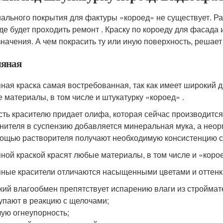
ального покрытия для фактуры «короед» не существует. Р
 где будет проходить ремонт . Краску по короеду для фасада
значения. А чем покрасить ту или иную поверхность, решае
яная
ная краска самая востребованная, так как имеет широкий д
 материалы, в том числе и штукатурку «короед» .
сть красителю придает олифа, которая сейчас производится
нителя в суспензию добавляется минеральная мука, а неор
ощью растворителя получают необходимую консистенцию с
ной краской красят любые материалы, в том числе и «коро
ные красители отличаются насыщенными цветами и оттенка
кий влагообмен препятствует испарению влаги из строймат
упают в реакцию с щелочами;
ую огнеупорность;