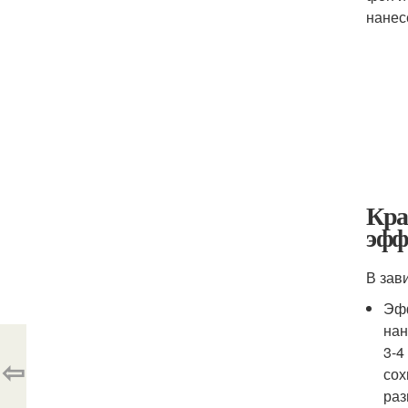
нанес
Кра
эфф
В зав
Эфф
нан
3-4
⇦
сох
раз