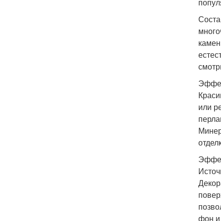
попул
Соста
много
камен
естес
смотр
Эффек
Краси
или р
перла
Минер
отдел
Эффек
Источн
Декор
повер
позво
фон и