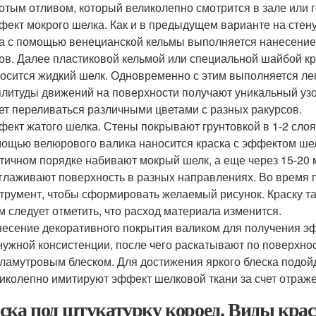
отым отливом, который великолепно смотрится в зале или г
ект мокрого шелка. Как и в предыдущем варианте на стену 
а с помощью венецианской кельмы выполняется нанесение 
ов. Далее пластиковой кельмой или специальной шайбой к
осится жидкий шелк. Одновременно с этим выполняется лег
литуды движений на поверхности получают уникальный узор
ет переливаться различными цветами с разных ракурсов.
ект жатого шелка. Стены покрывают грунтовкой в 1-2 слоя
ощью велюрового валика наносится краска с эффектом шелк
тичном порядке набивают мокрый шелк, а еще через 15-20
глаживают поверхность в разных направлениях. Во время 
трумент, чтобы сформировать желаемый рисунок. Краску т
м следует отметить, что расход материала изменится.
есение декоративного покрытия валиком для получения эф
нужной консистенции, после чего раскатывают по поверхно
ламутровым блеском. Для достижения яркого блеска подойд
иколепно имитируют эффект шелковой ткани за счет отраже
ска под штукатурку короед. Виды крас