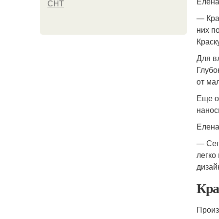
Елена
СНТ
— Кра
них п
Краск
Для в
Глубо
от ма
Еще о
нанос
Елена
— Сег
легко
дизай
Кра
Произ