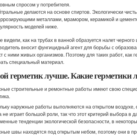
овным спросом у потребителя.
тральные делаются на основе спиртов. Экологически чистые
оррозирующими металлами, мрамором, керамикой и цементо
улярность моделей ниже.
е видели, как на трубах в ванной образуется налет черного 
водитель вносит фунгицидный агент для борьбы с образова
кт с ними живых организмов. Поэтому для таких работ, как
ать специальный материал.
ой герметик лучше. Какие герметики 
ные строительные и ремонтные работы имеют свою специф
тика.
льку наружные работы выполняются на открытом воздухе, о
а не играет большой роли, так что этот критерий выбора в 
менные тенденции экологической безопасности, в некоторых
ные швы находятся под открытым небом, поэтому они в пр