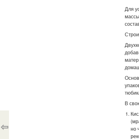
Для у
массы
соста
Строи
Двухк
добав
матер
домаш
Основ
упако
тюбик
В сво
Кис
(мр
⇦
но 
рек