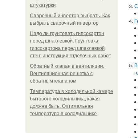
штукатурки
С
Сварочный инвертор выбрать. Как
Г
выбрать сварочный инвертор
Надо ли грунтовать гипсокартон
перед шпаклевкой. Грунтовка
гипсокартона перед шпаклевкой
стен: инструкция отделочных работ
В
Обратный клапан в вентиляции.
г
Вентиляционная решетка с
обратным клапаном
Температура в холодильной камере
бытового холодильника, какая
должна быть. Оптимальная
температура в холодильнике