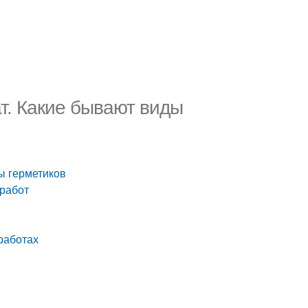
т. Какие бывают виды
ы герметиков
 работ
работах