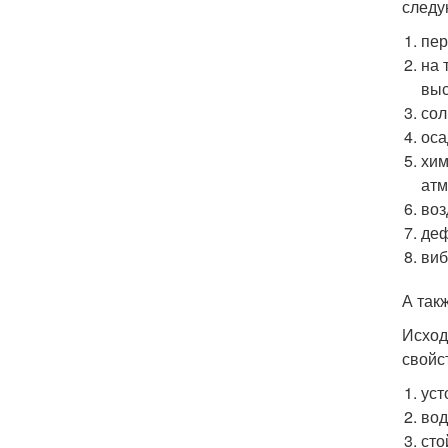
следу
пер
на 
выс
сол
оса
хим
атм
воз
деф
виб
А так
Исход
свойс
уст
вод
сто