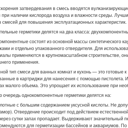
скорения затвердевания в смесь вводятся вулканизирующи
 при наличии кислорода воздуха и влажности среды. Луч
в смесей для повышения эксплуатационных характеристик.
тельные герметики делятся на два класса: двухкомпонентн
омпонентные состоят из основной массы синтетического к
ками и отдельно упакованного отвердителя. Для использо
иалы применяются в крупномасштабном строительстве, они
него применения.
ной тип смеси для ванных комнат и кухонь — это готовые 
ванные в картриджи для нанесения с помощью пистолета. 
ах малого объема. Это упрощает их использование при нео
ю очередь однокомпонентные герметики делятся на:
лотные с большим содержанием уксусной кислоты. Не допу
амор). Отвердение происходит под действием естественной
через сутки запах пропадает. Выдерживают значительный пе
омендуются для герметизации бассейнов и аквариумов. По