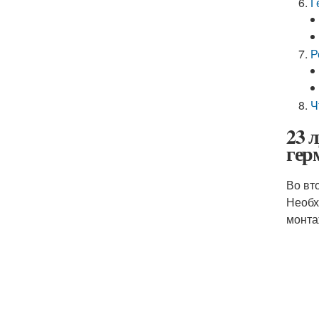
Г
Р
Ч
23 
гер
Во вт
Необх
монта