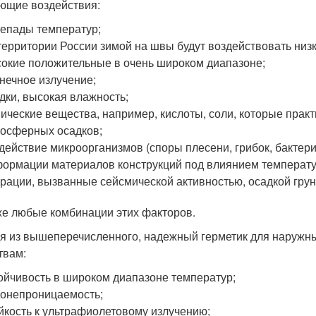
ющие воздействия:
епады температур;
территории России зимой на швы будут воздействовать низ
окие положительные в очень широком диапазоне;
нечное излучение;
дки, высокая влажность;
ические вещества, например, кислоты, соли, которые практ
осферных осадков;
действие микроорганизмов (споры плесени, грибок, бактери
ормации материалов конструкций под влиянием температу
рации, вызванные сейсмической активностью, осадкой грун
же любые комбинации этих факторов.
я из вышеперечисленного, надежный герметик для наружн
твам:
ойчивость в широком диапазоне температур;
онепроницаемость;
йкость к ультрафиолетовому излучению;