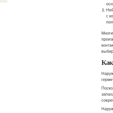
осн
Ней
с к
поп
Многи
произ
конта
выбир
Как
Наруж
герме
Поско
запах
совре
Наруж