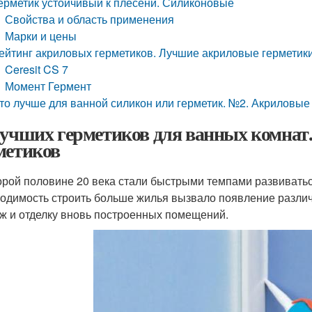
ерметик устойчивый к плесени. Силиконовые
Свойства и область применения
Марки и цены
ейтинг акриловых герметиков. Лучшие акриловые герметик
Ceresit CS 7
Момент Гермент
то лучше для ванной силикон или герметик. №2. Акриловые
лучших герметиков для ванных комнат
метиков
орой половине 20 века стали быстрыми темпами развивать
одимость строить больше жилья вызвало появление разли
ж и отделку вновь построенных помещений.