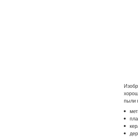
Изобр
хорош
пыли 
мет
пла
кер
дер