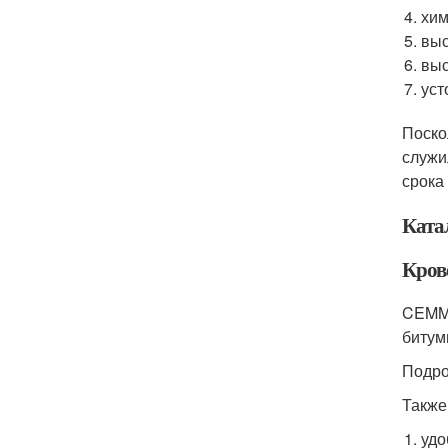
хим
выс
выс
уст
Поско
служи
срока
Ката
Кров
CEMMI
битум
Подр
Также
удо