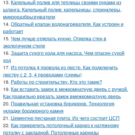
13.
Капельный полив для теплицы своими руками из
шланга. Капельный полив: капельницы, спринклеры,
микроразбрызгиватели
14.
Обратный клапан водонагревателя. Как устроен и
работает
15.
Чем лучше отделать кухню. Отделка стен в
экологичном стиле
16.
Защита сухого хода для насоса. Чем опасен сухой
ход
17.
Из потолка 4 провода из люстр. Как подключить
люстру с 2, 3, 4 проводами (схемы)
18.
Работы по строительству. Кто это такие?
19.
Как вставить замок в межкомнатную дверь с ручкой.
Как правильно врезать замок вмежкомнатную дверь
20.
Правильная установка бордюров. Технология
укладки бордюрного камня
21.
Цементно песчаная плита. Их чего состоит ЦСП
22.
Как прикрепить потолочный карниз к натяжному
потолку с закладной. Потолочные карнизы