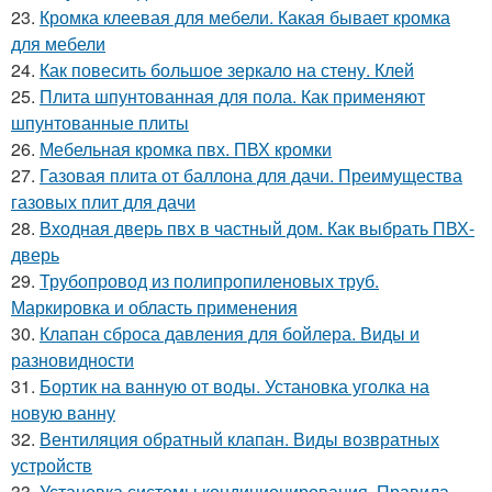
23.
Кромка клеевая для мебели. Какая бывает кромка
для мебели
24.
Как повесить большое зеркало на стену. Клей
25.
Плита шпунтованная для пола. Как применяют
шпунтованные плиты
26.
Мебельная кромка пвх. ПВХ кромки
27.
Газовая плита от баллона для дачи. Преимущества
газовых плит для дачи
28.
Входная дверь пвх в частный дом. Как выбрать ПВХ-
дверь
29.
Трубопровод из полипропиленовых труб.
Маркировка и область применения
30.
Клапан сброса давления для бойлера. Виды и
разновидности
31.
Бортик на ванную от воды. Установка уголка на
новую ванну
32.
Вентиляция обратный клапан. Виды возвратных
устройств
33.
Установка системы кондиционирования. Правила