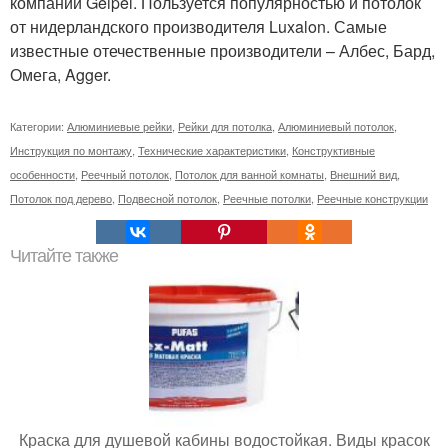
компании Geipel. Пользуется популярностью и потолок
от нидерландского производителя Luxalon. Самые
известные отечественные производители – Албес, Бард,
Омега, Agger.
Категории:
Алюминиевые рейки
,
Рейки для потолка
,
Алюминиевый потолок
,
Инструкция по монтажу
,
Технические характеристики
,
Конструктивные
особенности
,
Реечный потолок
,
Потолок для ванной комнаты
,
Внешний вид
,
Потолок под дерево
,
Подвесной потолок
,
Реечные потолки
,
Реечные конструкции
Читайте также
Краска для душевой кабины водостойкая. Виды красок