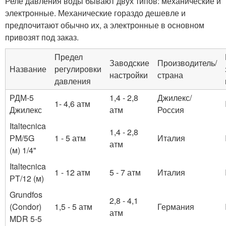
Реле давления воды бывают двух типов: механические и
электронные. Механические гораздо дешевле и
предпочитают обычно их, а электронные в основном
привозят под заказ.
Предел
Заводские
Производитель/
Название
регулировки
настройки
страна
давления
РДМ-5
1,4 - 2,8
Джилекс/
1- 4,6 атм
Джилекс
атм
Россия
Italtecnica
1,4 - 2,8
РМ/5G
1 - 5 атм
Италия
атм
(м) 1/4"
Italtecnica
1 - 12 атм
5 - 7 атм
Италия
РT/12 (м)
Grundfos
2,8 - 4,1
(Condor)
1,5 - 5 атм
Германия
атм
MDR 5-5