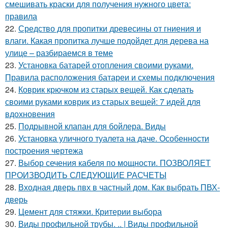
смешивать краски для получения нужного цвета:
правила
22.
Средство для пропитки древесины от гниения и
влаги. Какая пропитка лучше подойдет для дерева на
улице – разбираемся в теме
23.
Установка батарей отопления своими руками.
Правила расположения батареи и схемы подключения
24.
Коврик крючком из старых вещей. Как сделать
своими руками коврик из старых вещей: 7 идей для
вдохновения
25.
Подрывной клапан для бойлера. Виды
26.
Установка уличного туалета на даче. Особенности
построения чертежа
27.
Выбор сечения кабеля по мощности. ПОЗВОЛЯЕТ
ПРОИЗВОДИТЬ СЛЕДУЮЩИЕ РАСЧЕТЫ
28.
Входная дверь пвх в частный дом. Как выбрать ПВХ-
дверь
29.
Цемент для стяжки. Критерии выбора
30.
Виды профильной трубы. .. | Виды профильной