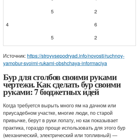
5
2
4
6
5
2
Источник:
https://stroyvsepodryad.info/novosti/ruchnoy-
yamobur-svoimi-rukami-obshchaya-informaciya
Бур для столбов своими руками
чертежи. Как сделать бур своими
руками: 7 бюджетных идей
Когда требуется вырыть много ям на дачном или
приусадебном участке, многие люди, по старой
привычке, берут в руки лопату, но как показывает
практика, гораздо проще использовать для этого бур
(механический, электрический или топливный) —