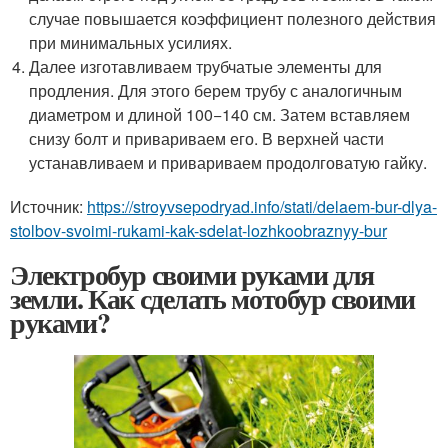
случае повышается коэффициент полезного действия
при минимальных усилиях.
Далее изготавливаем трубчатые элементы для
продления. Для этого берем трубу с аналогичным
диаметром и длиной 100−140 см. Затем вставляем
снизу болт и привариваем его. В верхней части
устанавливаем и привариваем продолговатую гайку.
Источник:
https://stroyvsepodryad.info/stati/delaem-bur-dlya-
stolbov-svoimi-rukami-kak-sdelat-lozhkoobraznyy-bur
Электробур своими руками для
земли. Как сделать мотобур своими
руками?