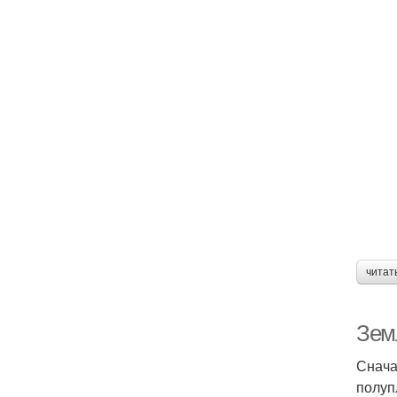
читат
Зем
Снача
полуп