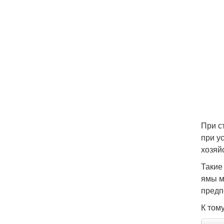
При с
при у
хозяй
Такие
ямы м
предп
К том