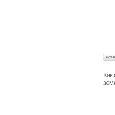
читат
Как
зем