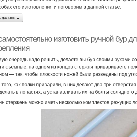
собах его изготовления и поговорим в данной статье.
ь дальше →
 самостоятельно изготовить ручной бур д
крепления
вую очередь надо решить, делаете вы бур своими руками 
ти съемные, на одном из концов стержня привариваете поло
ном — так, чтобы плоскости ножей были разведены под угло
 того, как полки приварили, в них делают два-три отверсти
 делать в лопастях, а устанавливать их на болты солидного 
ин стержень можно иметь несколько комплектов режущих 