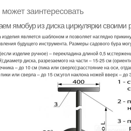
 может заинтересовать
аем ямобур из диска циркулярки своими 
 изделия является шаблоном и позволяет наглядно прикину
овления будущего инструмента. Размеры садового бура мог
 (если изделие ручное) – перекладина длиной 0,5 м;стержен
й);диаметр диска, разрезаемого на части – 15-25 см (ориен
чника – до 10 см (пика или сверло);расстояние на оси, отда
 пики или сверла – до 15 см;угол наклона ножей вверх – до 