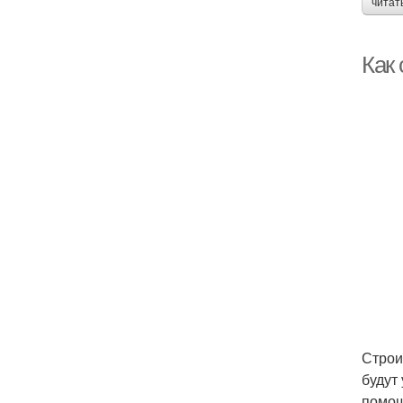
читат
Как 
Строи
будут
помощ