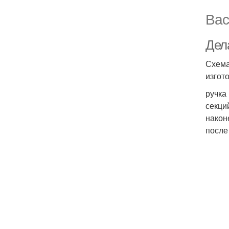
Вас
Дел
Схема
изгот
ручка
секци
наконе
после