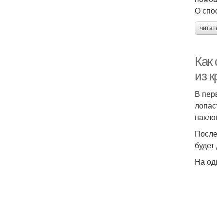
О спо
читат
Как
из 
В пер
лопас
накло
После
будет
На од