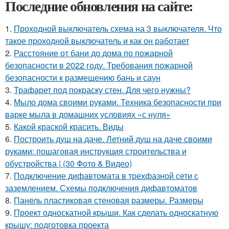
Последние обновления на сайте:
1.
Проходной выключатель схема на 3 выключателя. Что
такое проходной выключатель и как он работает
2.
Расстояние от бани до дома по пожарной
безопасности в 2022 году. Требования пожарной
безопасности к размещению бань и саун
3.
Трафарет под покраску стен. Для чего нужны?
4.
Мыло дома своими руками. Техника безопасности при
варке мыла в домашних условиях «с нуля»
5.
Какой краской красить. Виды
6.
Построить душ на даче. Летний душ на даче своими
руками: пошаговая инструкция строительства и
обустройства | (30 Фото & Видео)
7.
Подключение дифавтомата в трехфазной сети с
заземлением. Схемы подключения дифавтоматов
8.
Панель пластиковая стеновая размеры. Размеры
9.
Проект односкатной крыши. Как сделать односкатную
крышу: подготовка проекта