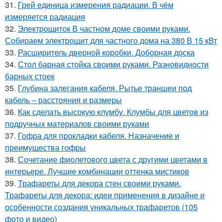
31.
Грей единица измерения радиации. В чём
измеряется радиация
32.
Электрощиток В частном доме своими руками.
Собираем электрощит для частного дома на 380 В 15 кВт
33.
Расширитель дверной коробки. Доборная доска
34.
Стол барная стойка своими руками. Разновидности
барных стоек
35.
Глубина залегания кабеля. Рытье траншеи под
кабель – расстояния и размеры
36.
Как сделать высокую клумбу. Клумбы для цветов из
подручных материалов своими руками
37.
Гофра для прокладки кабеля. Назначение и
преимущества гофры
38.
Сочетание фиолетового цвета с другими цветами в
интерьере. Лучшие комбинации оттенка мистиков
39.
Трафареты для декора стен своими руками.
Трафареты для декора: идеи применения в дизайне и
особенности создания уникальных трафаретов (105
фото и видео)