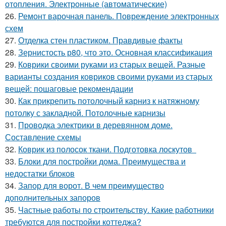
отопления. Электронные (автоматические)
26.
Ремонт варочная панель. Повреждение электронных
схем
27.
Отделка стен пластиком. Правдивые факты
28.
Зернистость р80, что это. Основная классификация
29.
Коврики своими руками из старых вещей. Разные
варианты создания ковриков своими руками из старых
вещей: пошаговые рекомендации
30.
Как прикрепить потолочный карниз к натяжному
потолку с закладной. Потолочные карнизы
31.
Проводка электрики в деревянном доме.
Составление схемы
32.
Коврик из полосок ткани. Подготовка лоскутов
33.
Блоки для постройки дома. Преимущества и
недостатки блоков
34.
Запор для ворот. В чем преимущество
дополнительных запоров
35.
Частные работы по строительству. Какие работники
требуются для постройки коттеджа?