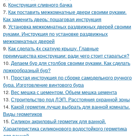
6.
Конструкция сливного бачка
7.
Как поставить межкомнатные двери своими руками.
Как заменить дверь: пошаговая инструкция
8.
Установка межкомнатных раздвижных дверей своими
руками. Инструкция по установке раздвижных
межкомнатных дверей
9.
Как сделать 4х скатную крышу. Главные
преимущества конструкции: ради чего стоит стараться?
10.
Делаем бур для столбов своими руками. Как сделать
ложкообразный бур?
11.
Простая инструкция по сборке самодельного ручного
бура. Изготовление винтового бура
12.
Вес мешка с цементом. Объем мешка цемента
13.
Строительство под ЛЭП. Расстояния охранной зоны
14.
Какой герметик лучше выбрать для ванной комнаты.
Виды герметиков
15.
Силикон акриловый герметик для ванной.
Характеристика силиконового водостойкого герметика
для ванной