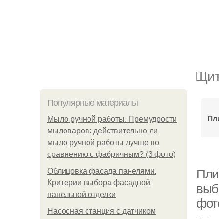
Щит
Популярные материалы
Пл
Мыло ручной работы. Премудрости
мыловаров: действительно ли
мыло ручной работы лучше по
сравнению с фабричным? (3 фото)
Облицовка фасада панелями.
Пли
Критерии выбора фасадной
выб
панельной отделки
фот
Насосная станция с датчиком