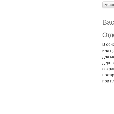
читат
Вас
Отд
В осн
или ц
для м
дерев
сохра
пожар
при п