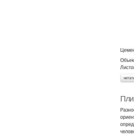
Цемен
Объек
Листо
читат
Пли
Разно
ориен
опред
челов