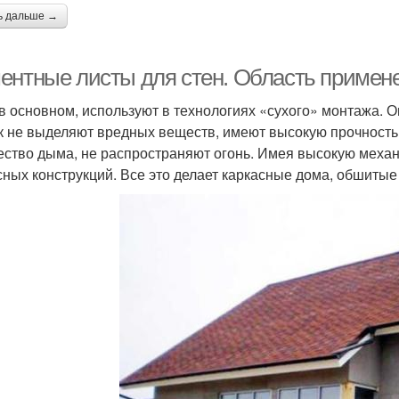
ь дальше →
ентные листы для стен. Область примен
в основном, используют в технологиях «сухого» монтажа. О
ак не выделяют вредных веществ, имеют высокую прочност
ество дыма, не распространяют огонь. Имея высокую меха
сных конструкций. Все это делает каркасные дома, обшит