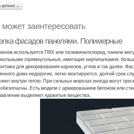
ь дальше →
 может заинтересовать
елка фасадов панелями. Полимерные
овном используется ПВХ или поливинилхлорид, панели мог
окольными (прямоугольные, имитация кирпича/камня, боль
онтажа для декорирования карнизов, углов и так далее. Фа
янного дома недорогие, легко монтируются, долгий срок с
няют внутри тепло. При сильных морозах иногда могут треск
обезопасны. Есть модели с армированием бетоном или стек
лавлении выделяют ядовитые вещества.