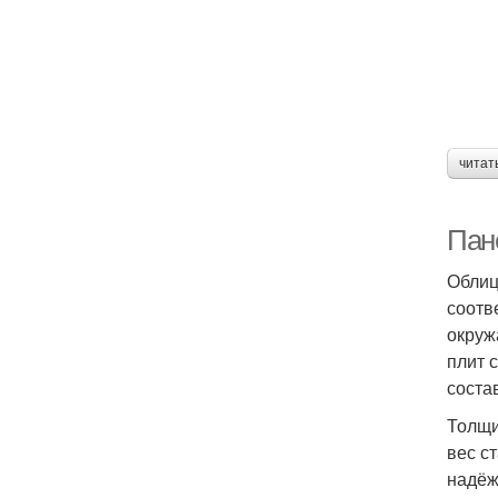
читат
Пан
Облиц
соотв
окруж
плит 
соста
Толщи
вес с
надёж