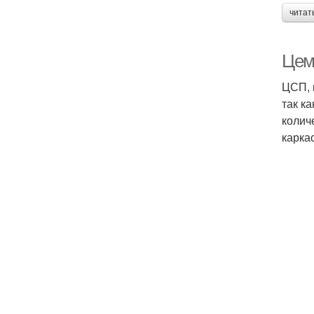
читат
Цем
ЦСП, 
так к
колич
карка