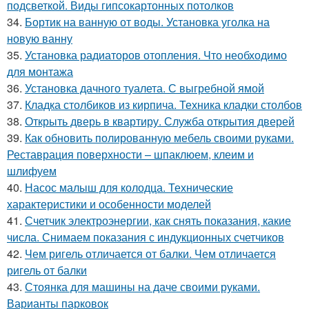
подсветкой. Виды гипсокартонных потолков
34.
Бортик на ванную от воды. Установка уголка на
новую ванну
35.
Установка радиаторов отопления. Что необходимо
для монтажа
36.
Установка дачного туалета. С выгребной ямой
37.
Кладка столбиков из кирпича. Техника кладки столбов
38.
Открыть дверь в квартиру. Служба открытия дверей
39.
Как обновить полированную мебель своими руками.
Реставрация поверхности – шпаклюем, клеим и
шлифуем
40.
Насос малыш для колодца. Технические
характеристики и особенности моделей
41.
Счетчик электроэнергии, как снять показания, какие
числа. Снимаем показания с индукционных счетчиков
42.
Чем ригель отличается от балки. Чем отличается
ригель от балки
43.
Стоянка для машины на даче своими руками.
Варианты парковок