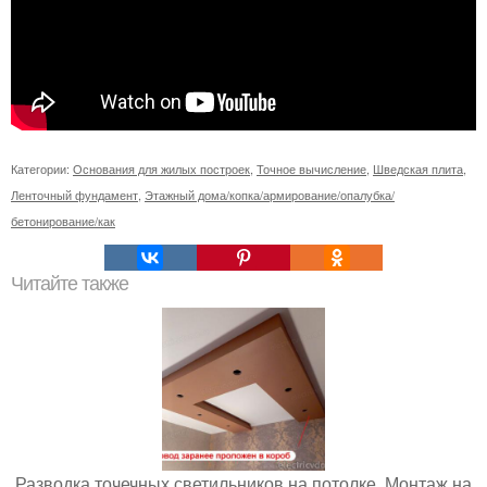
Категории:
Основания для жилых построек
,
Точное вычисление
,
Шведская плита
,
Ленточный фундамент
,
Этажный дома/копка/армирование/опалубка/
бетонирование/как
Читайте также
Разводка точечных светильников на потолке. Монтаж на