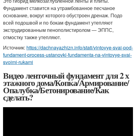
Это гибрид мелкозаглубленной ленты и плиты.
Фундамент ставится на утрамбованное песчаное
основание, вокруг которого обустроен дренаж. Подо
всей подошвой и по бокам фундамент утепляют
экструдированным пенополистиролом — ЭППС,
отмостку также утепляют.
Источник:
https://dachnayazhizn.info/stati/vintovye-svai-pod-
fundament-process-ustanovki-fundamenta-na-vintovye-svai-
svoimi-rukami
Видео ленточный фундамент для 2 х
этажного дома/Копка/Армирование/
Опалубка/Бетонирование/Как
сделать?