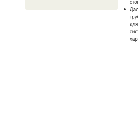
сто
Дал
тру
для
сис
хар