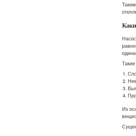
Таким
отопл
Каки
Насос
равно
одина
Такие
Спо
Нев
Выс
Про
Их ос
вещес
Сущес