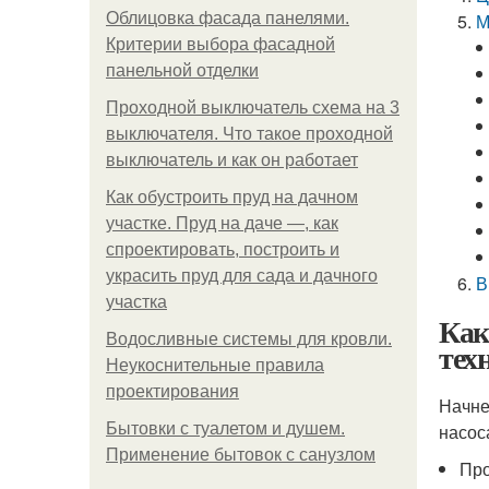
Облицовка фасада панелями.
М
Критерии выбора фасадной
панельной отделки
Проходной выключатель схема на 3
выключателя. Что такое проходной
выключатель и как он работает
Как обустроить пруд на дачном
участке. Пруд на даче —, как
спроектировать, построить и
украсить пруд для сада и дачного
В
участка
Как
Водосливные системы для кровли.
тех
Неукоснительные правила
проектирования
Начне
Бытовки с туалетом и душем.
насос
Применение бытовок с санузлом
Про