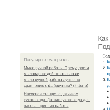
Как
Под
Сод
Популярные материалы
К
К
Мыло ручной работы. Премудрости
п
мыловаров: действительно ли
К
мыло ручной работы лучше по
д
сравнению с фабричным? (3 фото)
Насосная станция с датчиком
сухого хода. Датчик сухого хода для
насоса: принцип работы
Ц