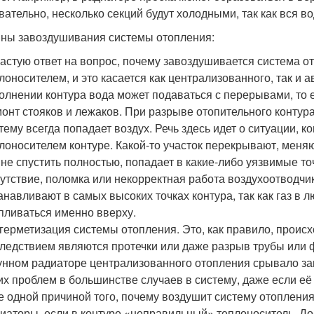
вательно, несколько секций будут холодными, так как вся в
ны завоздушивания системы отопления:
астую ответ на вопрос, почему завоздушивается система о
лоносителем, и это касается как централизованного, так и
олнении контура вода может подаваться с перерывами, то е
онт стояков и лежаков. При разрыве отопительного контур
тему всегда попадает воздух. Речь здесь идет о ситуации, 
лоносителем контуре. Какой-то участок перекрывают, меняют
 не спустить полностью, попадает в какие-либо уязвимые то
утствие, поломка или некорректная работа воздухоотводчик
анавливают в самых высоких точках контура, так как газ в 
пливаться именно вверху.
герметизация системы отопления. Это, как правило, происхо
ледствием являются протечки или даже разрыв трубы или ф
унном радиаторе централизованного отопления срывало заг
их проблем в большинстве случаев в систему, даже если её 
 одной причиной того, почему воздушит систему отопления
иаторы, если в контуре «неправильный» теплоноситель. Доб