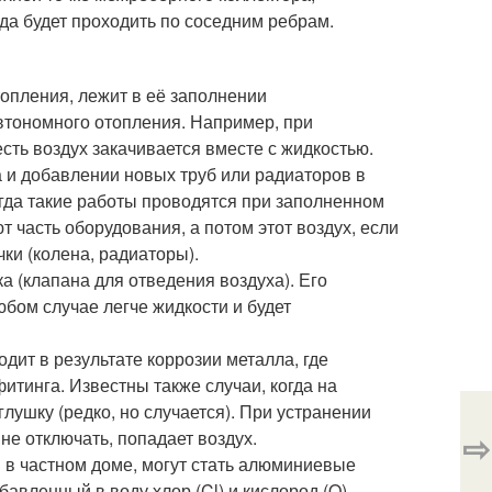
ода будет проходить по соседним ребрам.
топления, лежит в её заполнении
 автономного отопления. Например, при
сть воздух закачивается вместе с жидкостью.
а и добавлении новых труб или радиаторов в
когда такие работы проводятся при заполненном
 часть оборудования, а потом этот воздух, если
чки (колена, радиаторы).
а (клапана для отведения воздуха). Его
любом случае легче жидкости и будет
дит в результате коррозии металла, где
итинга. Известны также случаи, когда на
лушку (редко, но случается). При устранении
⇨
не отключать, попадает воздух.
 в частном доме, могут стать алюминиевые
авленный в воду хлор (Cl) и кислород (O),