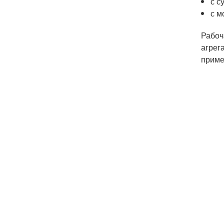
с с
с м
Рабоч
агрег
приме