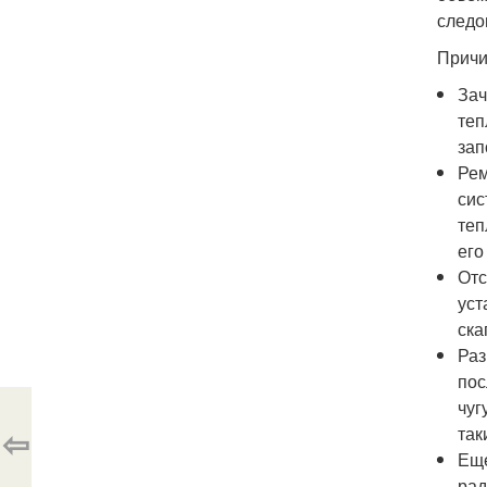
следо
Причи
Зач
теп
зап
Рем
сис
теп
его
Отс
уст
ска
Раз
пос
чуг
⇦
так
Еще
рад