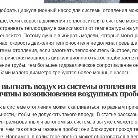
обрать циркуляционный насос для системы отопления мож
ше, если скорость движения теплоносителя в системе може
страивать теплоотдачу в зависимости от температуры на у
еносится. Потому лучше выбирать модели, которые могут р
чае, скорость движения теплоносителя не должна превышат
темы отопления, если разогнать теплоноситель быстрее, п
ктрическая мощность циркуляционного насос подбирается 
ение трубы, тем большее гидравлическое сопротивление она
бами малого диаметра требуются более мощные насосы.
 выгнать воздух из системы отопления в
чины возникновения воздушных проб
х в системе отопления может скапливаться по разным прич
ьности, чтобы не допускать такого впредь. В статье расска
ентрализованных и автономных систем, а вы уже сможете о
те, чем так опасны газовые пробки: они блокируют проход т
е. Например, в радиаторе пробка может образоваться в ве