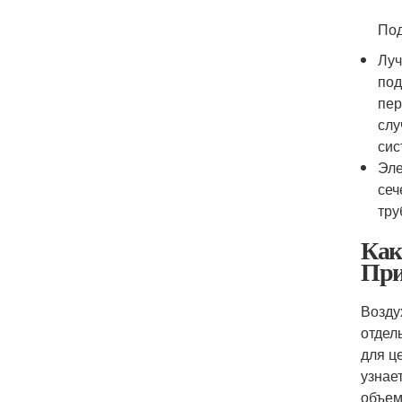
Под
Луч
под
пер
слу
сис
Эле
сеч
тру
Как
При
Возду
отдел
для ц
узнае
объем