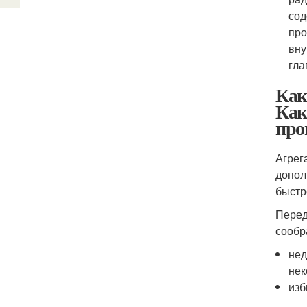
сод
про
вну
гла
Как
Как
про
Агрег
допол
быстр
Перед
сообр
нед
не
изб