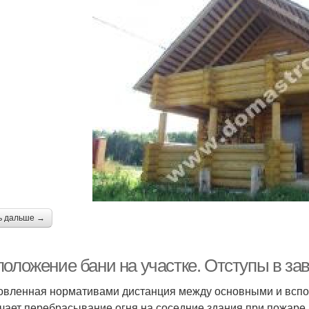
ь дальше →
положение бани на участке. Отступы в за
овленная нормативами дистанция между основными и всп
чает перебрасывание огня на соседние здания при пожаре. 