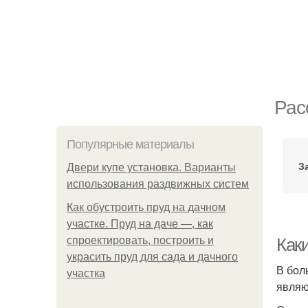
Рас
Популярные материалы
З
Двери купе установка. Варианты
использования раздвижных систем
Как обустроить пруд на дачном
участке. Пруд на даче —, как
спроектировать, построить и
Как
украсить пруд для сада и дачного
В бол
участка
являю