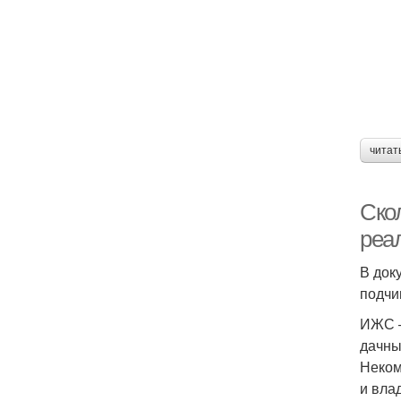
читат
Скол
реа
В док
подчи
ИЖС –
дачны
Неком
и вла