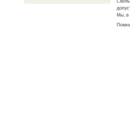
Сколь
допус
Мы, в
Помни