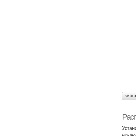
читат
Рас
Устан
исклю