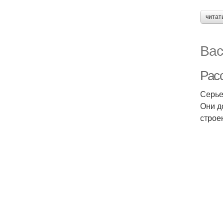
читат
Вас
Рас
Серье
Они д
строе