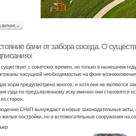
ь дальше →
стояние бани от забора соседа. О сущес
дписаниях
существует с советских времен, но только в нынешнем го
ктованы насущной необходимостью на фоне возникновения
дах норм предусмотрено многое, и хотя они не являются з
ия суда по предъявленному иску именно они становятся о
 из сторон.
людению СНиП вынуждают и новые законодательные акты, 
о жилые постройки, но и вспомогательные сооружения на с
ьер