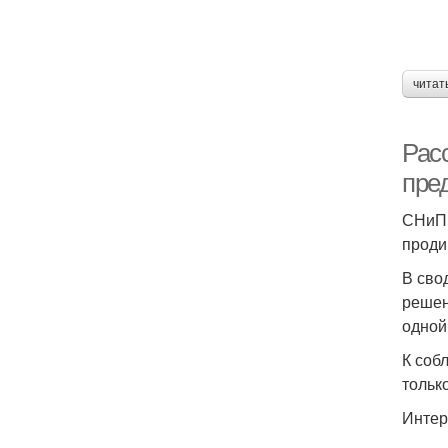
читат
Рас
пре
СНиП 
проди
В сво
решен
одной
К соб
тольк
Интер