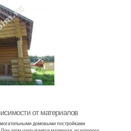
висимости от материалов
омогательными домовыми постройками
При этом учитывается материал, из которого