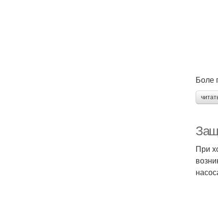
Боле 
читат
Защи
При х
возни
насос