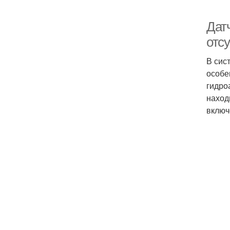
Датч
отс
В сис
особе
гидро
наход
включ