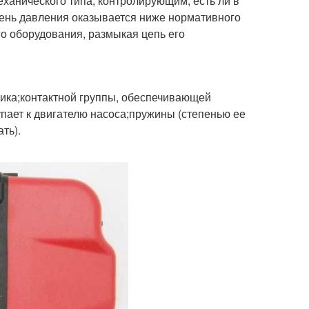
еханического типа, контролирующим, есть ли в
овень давления оказывается ниже нормативного
го оборудования, размыкая цепь его
ика;контактной группы, обеспечивающей
упает к двигателю насоса;пружины (степенью ее
ть).