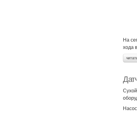
На се
хода 
читат
Датч
Сухой
обору
Насос