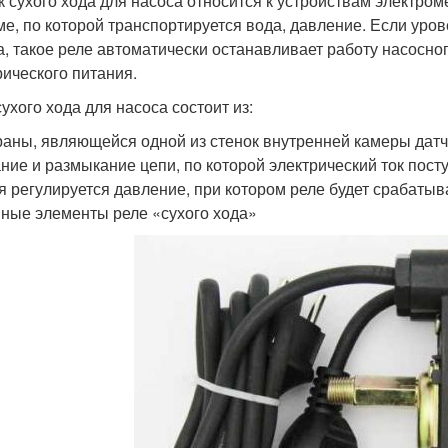
к сухого хода для насоса относится к устройствам электром
ме, по которой транспортируется вода, давление. Если ур
а, такое реле автоматически останавливает работу насосно
рического питания.
ухого хода для насоса состоит из:
аны, являющейся одной из стенок внутренней камеры датч
ние и размыкание цепи, по которой электрический ток пост
я регулируется давление, при котором реле будет срабатыва
ные элементы реле «сухого хода»