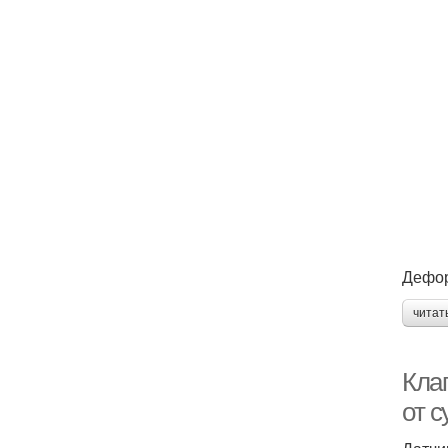
Дефор
читат
Кла
от с