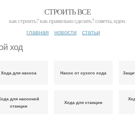
СТРОИТЬ ВСЕ
как строить? как правильно сделать? советы, идеи.
главная
новости
статьи
ой ход
Хода для насоса
Насос от сухого хода
Защит
Хода для насосной
Хо
Хода для станции
станции
да с автоматическим