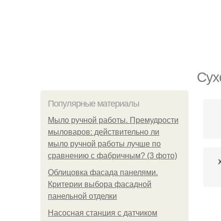
Сух
Популярные материалы
Мыло ручной работы. Премудрости
мыловаров: действительно ли
мыло ручной работы лучше по
сравнению с фабричным? (3 фото)
Облицовка фасада панелями.
Критерии выбора фасадной
панельной отделки
Хо
Насосная станция с датчиком