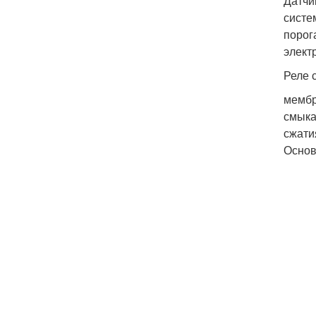
Датчи
систе
порог
элект
Реле с
мембр
смыка
сжати
Основ