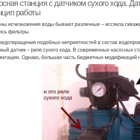
перезапуском
сная станция с датчиком сухого хода. Дат
нцип работы
ны исчезновения воды бывают различные – иссякла скваж
ись фильтры.
редотвращения подобных неприятностей в состав водопро
ный датчик – реле сухого хода. В современных насосных с
ектацию. Однако, большая часть бюджетных модификаций 