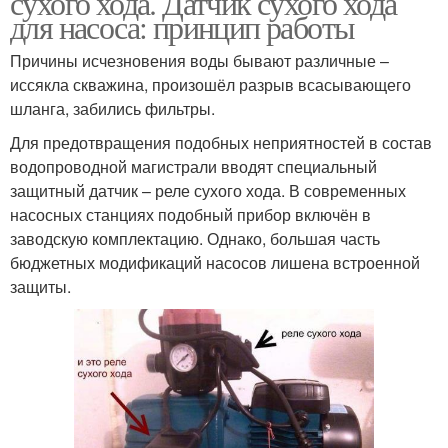
сухого хода. Датчик сухого хода
для насоса: принцип работы
Причины исчезновения воды бывают различные –
Хода к глубинному
иссякла скважина, произошёл разрыв всасывающего
Скважинный насос
насосу
шланга, забились фильтры.
Для предотвращения подобных неприятностей в состав
водопроводной магистрали вводят специальный
защитный датчик – реле сухого хода. В современных
Хода для колодца
Циркуляционный насос
насосных станциях подобный прибор включён в
заводскую комплектацию. Однако, большая часть
бюджетных модификаций насосов лишена встроенной
защиты.
Хода с автоматическим
Насос по току
перезапуском