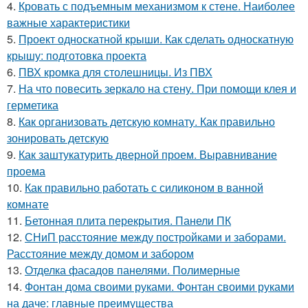
4.
Кровать с подъемным механизмом к стене. Наиболее
важные характеристики
5.
Проект односкатной крыши. Как сделать односкатную
крышу: подготовка проекта
6.
ПВХ кромка для столешницы. Из ПВХ
7.
На что повесить зеркало на стену. При помощи клея и
герметика
8.
Как организовать детскую комнату. Как правильно
зонировать детскую
9.
Как заштукатурить дверной проем. Выравнивание
проема
10.
Как правильно работать с силиконом в ванной
комнате
11.
Бетонная плита перекрытия. Панели ПК
12.
СНиП расстояние между постройками и заборами.
Расстояние между домом и забором
13.
Отделка фасадов панелями. Полимерные
14.
Фонтан дома своими руками. Фонтан своими руками
на даче: главные преимущества