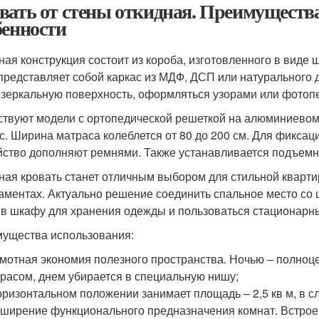
вать от стены откидная. Преимуществ
бенности
ная конструкция состоит из короба, изготовленного в виде
представляет собой каркас из МДФ, ДСП или натурального д
 зеркальную поверхность, оформляться узорами или фотоп
твуют модели с ортопедической решеткой на алюминиевом 
с. Ширина матраса колеблется от 80 до 200 см. Для фиксац
йство дополняют ремнями. Также устанавливается подъем
ная кровать станет отличным выбором для стильной кварти
аментах. Актуально решение соединить спальное место со
 в шкафу для хранения одежды и пользоваться стационарн
ущества использования:
мотная экономия полезного пространства. Ночью – полноце
расом, днем убирается в специальную нишу;
оризонтальном положении занимает площадь – 2,5 кв м, в сл
ширение функционального предназначения комнат. Встроен