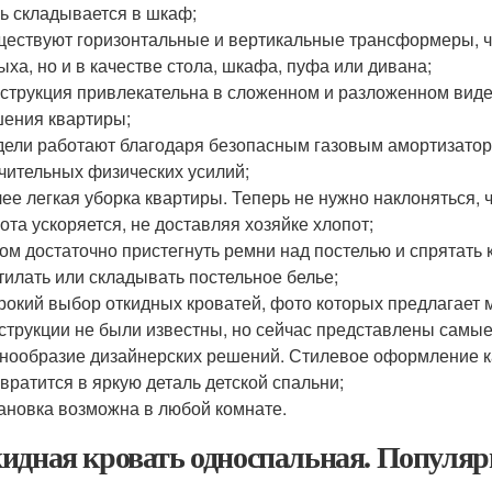
ь складывается в шкаф;
ествуют горизонтальные и вертикальные трансформеры, чт
ыха, но и в качестве стола, шкафа, пуфа или дивана;
струкция привлекательна в сложенном и разложенном виде
ения квартиры;
ели работают благодаря безопасным газовым амортизатора
чительных физических усилий;
ее легкая уборка квартиры. Теперь не нужно наклоняться, 
ота ускоряется, не доставляя хозяйке хлопот;
ом достаточно пристегнуть ремни над постелью и спрятать 
тилать или складывать постельное белье;
окий выбор откидных кроватей, фото которых предлагает м
струкции не были известны, но сейчас представлены самы
нообразие дизайнерских решений. Стилевое оформление ка
вратится в яркую деталь детской спальни;
ановка возможна в любой комнате.
идная кровать односпальная. Популяр