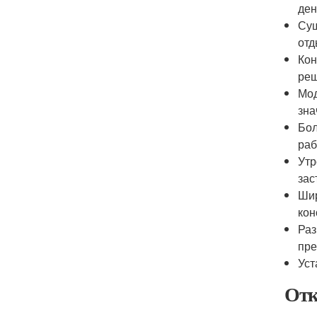
ден
Сущ
отд
Кон
реш
Мод
зна
Бол
раб
Утр
зас
Шир
кон
Раз
пре
Уст
Отк