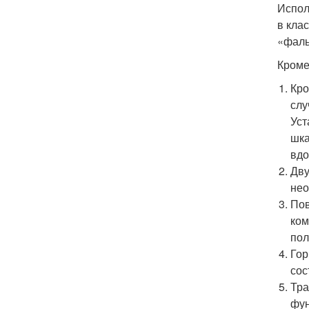
Испол
в кла
«фаль
Кроме
Кро
слу
Уст
шка
вдо
Дву
нео
Пов
ком
пол
Гор
сос
Тра
фун