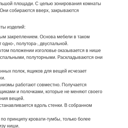
льшой площади. С целью зонирования комнаты
. Они собираются вверх, закрываются
ты изделий:
ным закреплением. Основа мебели в таком
одно-, полутора-, двуспальной.
ытом положении изголовье оказывается в нише
оспальными, полуторными. Раскладываются они
анных полок, ящиков для вещей исчезает
жи.
анизмы работают совместно. Получается
иками и полочками, которые не меняют своего
ения вещей.
станавливается вдоль стенки. В собранном
по принципу кровати-тумбы, только более
изу ниши.