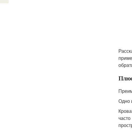
Расск
приме
обрат
Плюс
Преим
Одно 
Крова
часто
прост