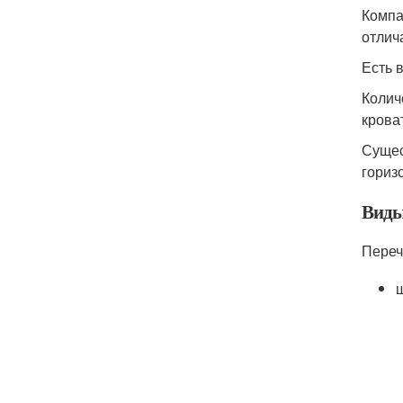
Компа
отлич
Есть 
Колич
крова
Сущес
гориз
Виды
Переч