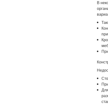
В нек
орган
вариа
Так
Кон
при
Кро
меб
При
Конст
Недос
Сто
При
Для
раз
ста