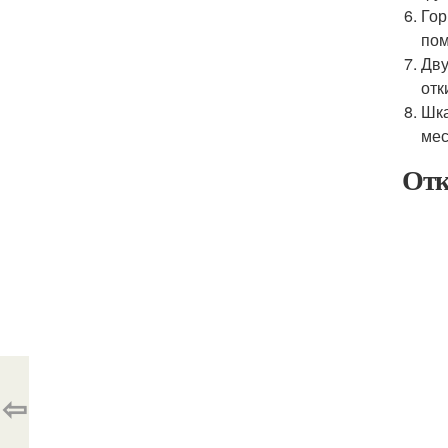
Гор
пом
Дву
отк
Шка
мес
Отк
⇦