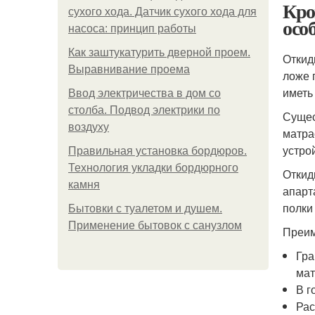
Кро
сухого хода. Датчик сухого хода для
осо
насоса: принцип работы
Как заштукатурить дверной проем.
Откид
Выравнивание проема
ложе 
иметь
Ввод электричества в дом со
столба. Подвод электрики по
Сущес
воздуху
матра
устро
Правильная установка бордюров.
Технология укладки бордюрного
Откид
камня
апарт
полки
Бытовки с туалетом и душем.
Применение бытовок с санузлом
Преим
Гра
мат
В г
Рас