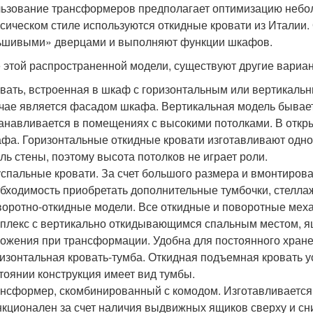
ьзование трансформеров предполагает оптимизацию небо
ссическом стиле используются откидные кровати из Италии
шивыми» дверцами и выполняют функции шкафов.
 этой распространенной модели, существуют другие вариан
вать, встроенная в шкаф с горизонтальным или вертикаль
чае является фасадом шкафа. Вертикальная модель бывает 
анавливается в помещениях с высокими потолками. В откр
фа. Горизонтальные откидные кровати изготавливают одн
ль стены, поэтому высота потолков не играет роли.
спальные кровати. За счет большого размера и вмонтиров
бходимость приобретать дополнительные тумбочки, стелла
оротно-откидные модели. Все откидные и поворотные мех
плекс с вертикально откидывающимся спальным местом, ящ
ожения при трансформации. Удобна для постоянного хран
изонтальная кровать-тумба. Откидная подъемная кровать у
тоянии конструкция имеет вид тумбы.
нсформер, скомбинированный с комодом. Изготавливается 
кционален за счет наличия выдвижных ящиков сверху и сн