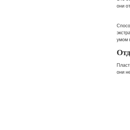
они о
Спосо
экстр
умом 
Отд
Пласт
они н