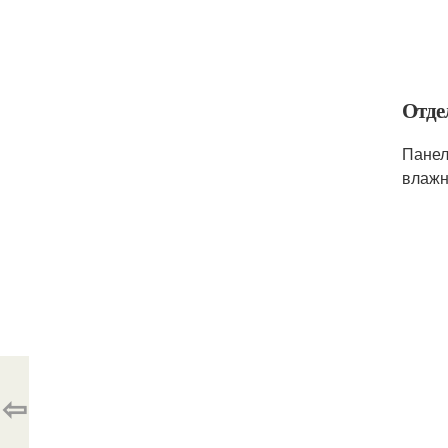
Отде
Панел
влажн
⇦