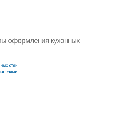
ипы оформления кухонных
нных стен
 панелями