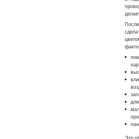
прово
делае
После
сдела
цвето
факто
пов
хар
выс
вли
воз
зап
для
мал
про
пан
Это о