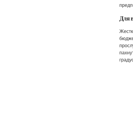
предп
Для 
Жестк
бюдже
просл
пахну
граду