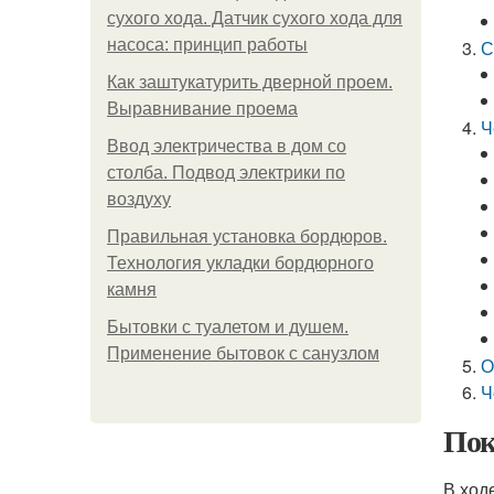
сухого хода. Датчик сухого хода для
насоса: принцип работы
С
Как заштукатурить дверной проем.
Выравнивание проема
Ч
Ввод электричества в дом со
столба. Подвод электрики по
воздуху
Правильная установка бордюров.
Технология укладки бордюрного
камня
Бытовки с туалетом и душем.
Применение бытовок с санузлом
О
Ч
Пок
В ход