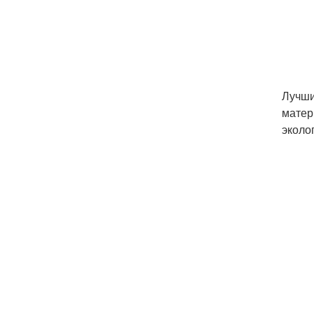
Лучши
матер
эколо