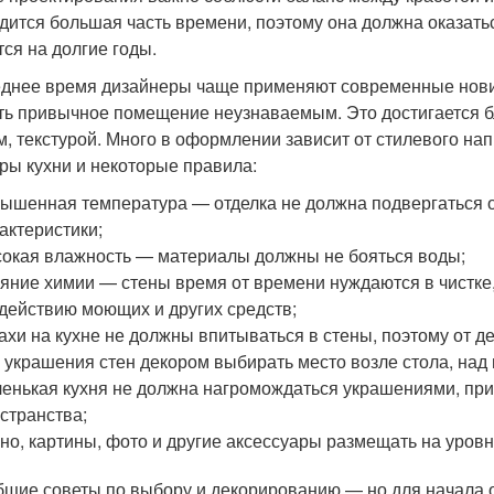
дится большая часть времени, поэтому она должна оказать
тся на долгие годы.
днее время дизайнеры чаще применяют современные нови
ть привычное помещение неузнаваемым. Это достигается 
м, текстурой. Много в оформлении зависит от стилевого на
ры кухни и некоторые правила:
ышенная температура — отделка не должна подвергаться о
актеристики;
окая влажность — материалы должны не бояться воды;
яние химии — стены время от времени нуждаются в чистке
действию моющих и других средств;
ахи на кухне не должны впитываться в стены, поэтому от д
 украшения стен декором выбирать место возле стола, над
енькая кухня не должна нагромождаться украшениями, при
странства;
но, картины, фото и другие аксессуары размещать на уровн
бщие советы по выбору и декорированию — но для начала