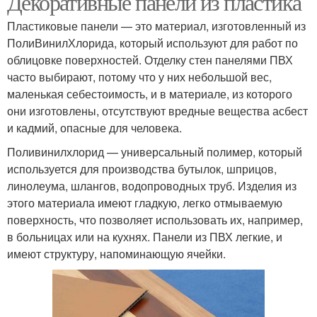
Декоративные панели из пластика
Пластиковые панели — это материал, изготовленный из
ПолиВинилХлорида, который используют для работ по
Панели для внутренней
облицовке поверхностей. Отделку стен панелями ПВХ
Панели в виде
отделки
часто выбирают, потому что у них небольшой вес,
маленькая себестоимость, и в материале, из которого
они изготовлены, отсутствуют вредные вещества асбест
и кадмий, опасные для человека.
Кухни с пластиковыми
Стены из панелей
панелями
Поливинилхлорид — универсальный полимер, который
используется для производства бутылок, шприцов,
линолеума, шлангов, водопроводных труб. Изделия из
этого материала имеют гладкую, легко отмываемую
поверхность, что позволяет использовать их, например,
в больницах или на кухнях. Панели из ПВХ легкие, и
имеют структуру, напоминающую ячейки.