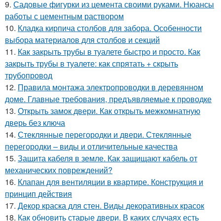
9.
Садовые фигурки из цемента своими руками. Нюансы
работы с цементным раствором
10.
Кладка кирпича столбов для забора. Особенности
выбора материалов для столбов и секций
11.
Как закрыть трубы в туалете быстро и просто. Как
закрыть трубы в туалете: как спрятать + скрыть
трубопровод
12.
Правила монтажа электропроводки в деревянном
доме. Главные требования, предъявляемые к проводке
13.
Открыть замок двери. Как открыть межкомнатную
дверь без ключа
14.
Стеклянные перегородки и двери. Стеклянные
перегородки – виды и отличительные качества
15.
Защита кабеля в земле. Как защищают кабель от
механических повреждений?
16.
Клапан для вентиляции в квартире. Конструкция и
принцип действия
17.
Декор краска для стен. Виды декоративных красок
18.
Как обновить старые двери. В каких случаях есть