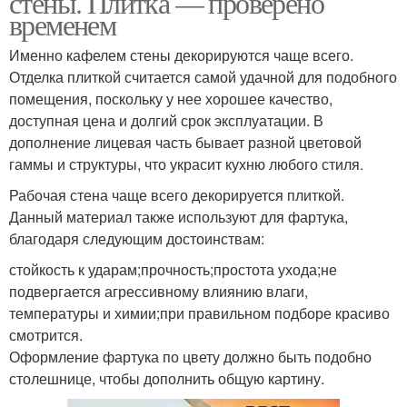
стены. Плитка — проверено
временем
Именно кафелем стены декорируются чаще всего.
Материалы для
Отделка плиткой считается самой удачной для подобного
оформления
помещения, поскольку у нее хорошее качество,
доступная цена и долгий срок эксплуатации. В
дополнение лицевая часть бывает разной цветовой
гаммы и структуры, что украсит кухню любого стиля.
Рабочая стена чаще всего декорируется плиткой.
Данный материал также используют для фартука,
благодаря следующим достоинствам:
стойкость к ударам;прочность;простота ухода;не
подвергается агрессивному влиянию влаги,
температуры и химии;при правильном подборе красиво
смотрится.
Оформление фартука по цвету должно быть подобно
столешнице, чтобы дополнить общую картину.