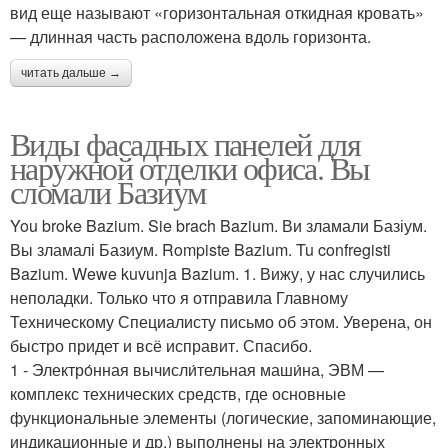
вид еще называют «горизонтальная откидная кровать»
— длинная часть расположена вдоль горизонта.
читать дальше →
Виды фасадных панелей для
наружной отделки офиса. Вы
сломали Базиум
You broke Bazium. Sie brach Bazium. Ви зламали Базіум.
Вы зламалі Базиум. Rompiste Bazium. Tu confregisti
Bazium. Wewe kuvunja Bazium. 1. Вижу, у нас случились
неполадки. Только что я отправила Главному
Техническому Специалисту письмо об этом. Уверена, он
быстро придет и всё исправит. Спасибо.
1 - Электро́нная вычисли́тельная маши́на, ЭВМ —
комплекс технических средств, где основные
функциональные элементы (логические, запоминающие,
индикационные и др.) выполнены на электронных