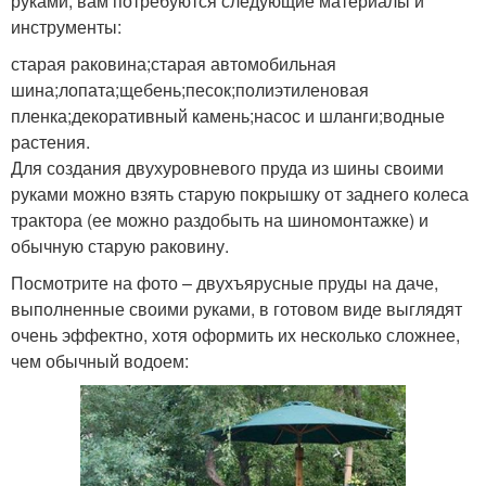
руками, вам потребуются следующие материалы и
инструменты:
старая раковина;старая автомобильная
шина;лопата;щебень;песок;полиэтиленовая
пленка;декоративный камень;насос и шланги;водные
растения.
Для создания двухуровневого пруда из шины своими
руками можно взять старую покрышку от заднего колеса
трактора (ее можно раздобыть на шиномонтажке) и
обычную старую раковину.
Посмотрите на фото – двухъярусные пруды на даче,
выполненные своими руками, в готовом виде выглядят
очень эффектно, хотя оформить их несколько сложнее,
чем обычный водоем: