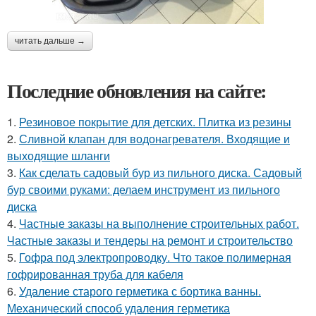
читать дальше →
Последние обновления на сайте:
1.
Резиновое покрытие для детских. Плитка из резины
2.
Сливной клапан для водонагревателя. Входящие и
выходящие шланги
3.
Как сделать садовый бур из пильного диска. Садовый
бур своими руками: делаем инструмент из пильного
диска
4.
Частные заказы на выполнение строительных работ.
Частные заказы и тендеры на ремонт и строительство
5.
Гофра под электропроводку. Что такое полимерная
гофрированная труба для кабеля
6.
Удаление старого герметика с бортика ванны.
Механический способ удаления герметика