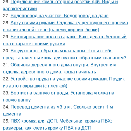
26.
Подключение компьютерной розетки rj45. Виды и
характеристики
27.
Водопровод на участке. Водопровод на даче
28.
Арку своими руками. Отделка существующего проема
в капитальной стене (панели, кирпич, блоки)
29.
Бетонирование пола в гараже. Как сделать бетонный
пол в гараже своими руками
30.
Воздуховод с обратным клапаном. Что из себя
представляет вытяжка для кухни с обратным клапаном?
31.
Обшивка деревянного дома внутри. Внутренняя
отделка деревянного дома: когда начинать
32.
Устройство пруда на участке своими руками. Прудик
из авто покрышки (с пленкой)
33.
Бортик на ванную от воды. Установка уголка на
новую ванну
34.
Перевод цемента из м3 в кг. Сколько весит 1 м
цемента
35.
ПВХ кромка для ДСП. Мебельная кромка ПВХ:
размеры, как клеить кромку ПВХ на ДСП