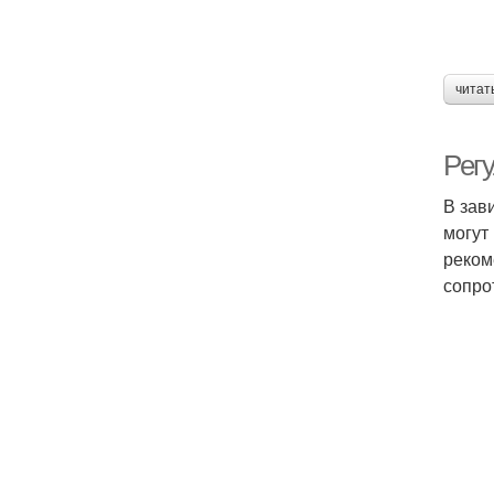
читат
Рег
В зав
могут
реком
сопро