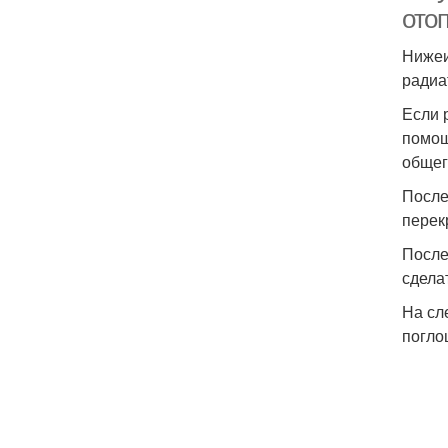
ото
Нижеи
радиа
Если 
помощ
общег
После
перек
После
сдела
На сл
погло