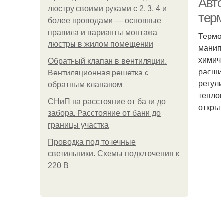
Авт
люстру своими руками с 2, 3, 4 и
тер
более проводами — основные
правила и варианты монтажа
Термо
люстры в жилом помещении
манип
химич
Обратный клапан в вентиляции.
расши
Вентиляционная решетка с
регул
обратным клапаном
тепло
СНиП на расстояние от бани до
откры
забора. Расстояние от бани до
границы участка
Проводка под точечные
светильники. Схемы подключения к
220 В