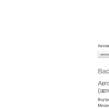
Автом
читат
Вас
Авт
(ав
Внутр
Механ