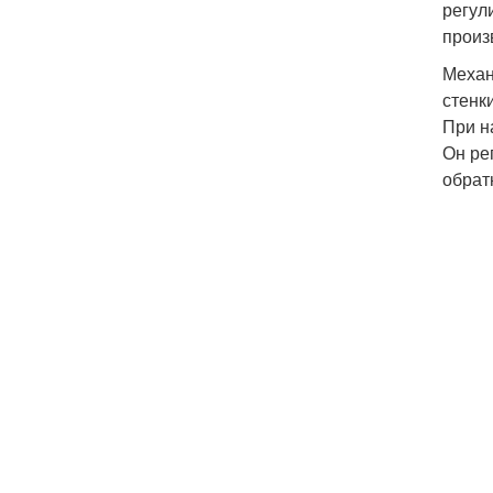
регул
произ
Механ
стенк
При н
Он ре
обрат