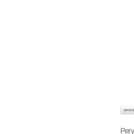
читат
Рег