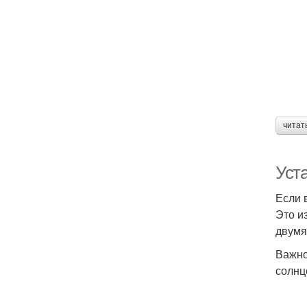
читат
Уста
Если 
Это и
двумя
Важно
солнц