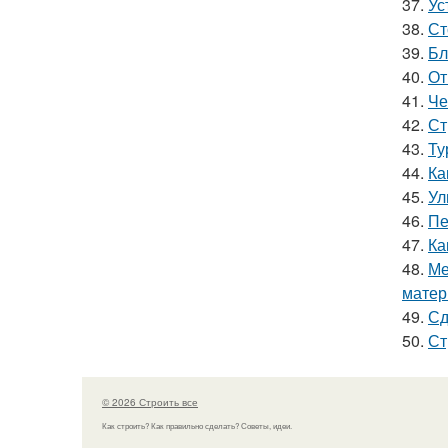
37.
Ус
38.
Ст
39.
Бл
40.
От
41.
Че
42.
Ст
43.
Ту
44.
Ка
45.
Ул
46.
Пе
47.
Ка
48.
Ме
матер
49.
Сд
50.
Ст
© 2026 Строить все
Как строить? Как правильно сделать? Советы, идеи.