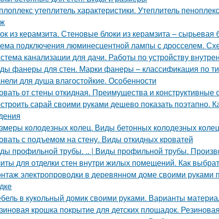
плоплекс утеплитель характеристики. Утеплитель пеноплек
аж
ок из керамзита. Стеновые блоки из керамзита – сырьевая 
ема подключения люминесцентной лампы с дросселем. Сх
стема канализации для дачи. Работы по устройству внутре
ды фанеры для стен. Марки фанеры – классификация по ти
нели для душа влагостойкие. Особенности
овать от стены откидная. Преимущества и конструктивные 
строить сарай своими руками дешево показать поэтапно. Ка
дения
змеры колодезных колец. Виды бетонных колодезных коле
овать с подъемом на стену. Виды откидных кроватей
ды профильной трубы. .. | Виды профильной трубы. Произ
иты для отделки стен внутри жилых помещений. Как выбра
нтаж электропроводки в деревянном доме своими руками 
дке
бель в кукольный домик своими руками. Варианты материа
зиновая крошка покрытие для детских площадок. Резинова