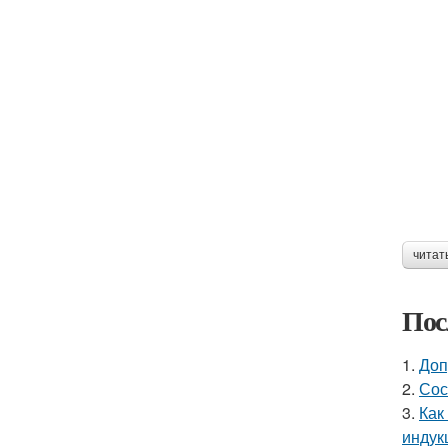
читат
Пос
1.
Доп
2.
Сос
3.
Как
индук