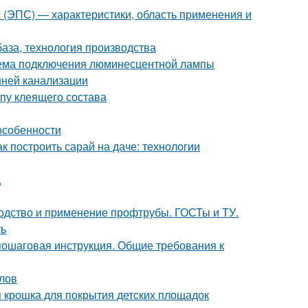
с (ЭПС) — характеристики, область применения и
база, технология производства
ема подключения люминесцентной лампы
нней канализации
пу клеящего состава
особенности
к построить сарай на даче: технологии
ц
водство и применение профтрубы. ГОСТы и ТУ.
ть
пошаговая инструкция. Общие требования к
лов
я крошка для покрытия детских площадок