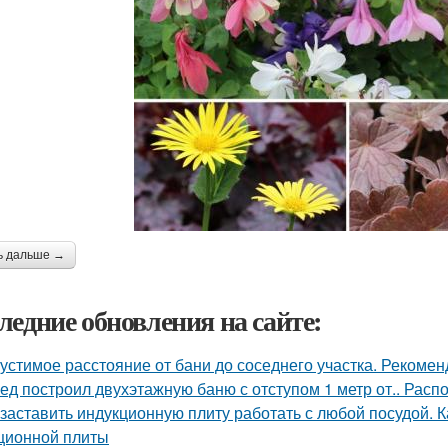
ь дальше →
ледние обновления на сайте:
устимое расстояние от бани до соседнего участка. Рекоме
ед построил двухэтажную баню с отступом 1 метр от.. Расп
 заставить индукционную плиту работать с любой посудой. 
ционной плиты