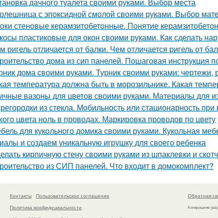
тановка дачного туалета своими руками. Выбор места
олешница с эпоксидной смолой своими руками. Выбор мат
оки стеновые керамзитобетонные. Понятие керамзитобето
косы пластиковые для окон своими руками. Как сделать на
м ригель отличается от балки. Чем отличается ригель от ба
роительство дома из сип панелей. Пошаговая инструкция п
рник дома своими руками. Турник своими руками: чертежи,
кая температура должна быть в морозильнике. Какая темп
ичные вазоны для цветов своими руками. Материалы для и
регородки из стекла. Мобильность или стационарность при 
кого цвета ноль в проводах. Маркировка проводов по цвету
бель для кукольного домика своими руками. Кукольная ме
иалы и создаем уникальную игрушку для своего ребенка
елать кирпичную стену своими руками из шпаклевки и скотч
роительство из СИП панелей. Что входит в домокомплект?
Контакты
Пользовательское соглашение
Обратная св
Политика конфидециальности
Копирование раз