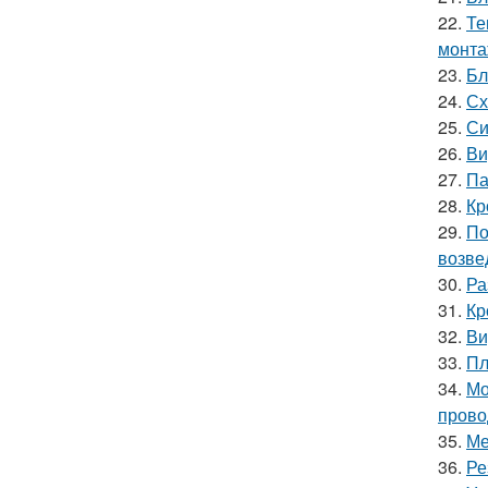
22.
Те
монт
23.
Бл
24.
Сх
25.
Си
26.
Ви
27.
Па
28.
Кр
29.
По
возве
30.
Ра
31.
Кр
32.
Ви
33.
Пл
34.
Мо
прово
35.
Ме
36.
Ре