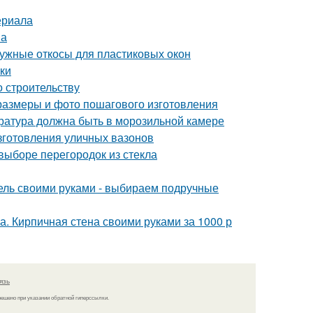
ериала
на
ружные откосы для пластиковых окон
лки
о строительству
 размеры и фото пошагового изготовления
ература должна быть в морозильной камере
зготовления уличных вазонов
выборе перегородок из стекла
бель своими руками - выбираем подручные
а. Кирпичная стена своими руками за 1000 р
язь
решено при указании обратной гиперссылки.