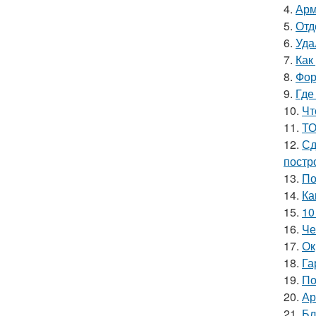
4.
Арм
5.
Отд
6.
Уда
7.
Как
8.
Фор
9.
Где
10.
Чт
11.
ТО
12.
Сд
постр
13.
По
14.
Ка
15.
10
16.
Че
17.
Ок
18.
Га
19.
По
20.
Ар
21.
Бл