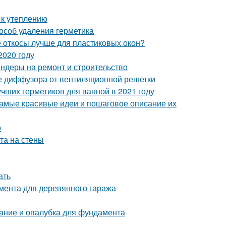
 к утеплению
пособ удаления герметика
е откосы лучше для пластиковых окон?
2020 году
ендеры на ремонт и строительство
е диффузора от вентиляционной решетки
учших герметиков для ванной в 2021 году
амые красивые идеи и пошаговое описание их
р
та на стены
ать
мента для деревянного гаража
ание и опалубка для фундамента