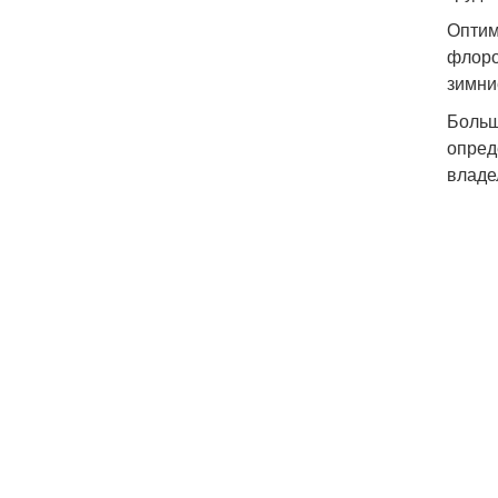
Оптим
флоро
зимни
Больш
опред
владе