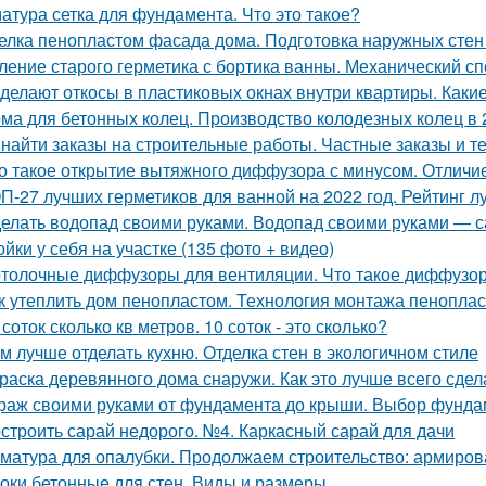
атура сетка для фундамента. Что это такое?
елка пенопластом фасада дома. Подготовка наружных стен
ление старого герметика с бортика ванны. Механический с
 делают откосы в пластиковых окнах внутри квартиры. Каки
ма для бетонных колец. Производство колодезных колец в 
 найти заказы на строительные работы. Частные заказы и т
о такое открытие вытяжного диффузора с минусом. Отличи
П-27 лучших герметиков для ванной на 2022 год. Рейтинг л
елать водопад своими руками. Водопад своими руками — с
ойки у себя на участке (135 фото + видео)
толочные диффузоры для вентиляции. Что такое диффузо
к утеплить дом пенопластом. Технология монтажа пеноплас
 соток сколько кв метров. 10 соток - это сколько?
м лучше отделать кухню. Отделка стен в экологичном стиле
раска деревянного дома снаружи. Как это лучше всего сдел
раж своими руками от фундамента до крыши. Выбор фунда
строить сарай недорого. №4. Каркасный сарай для дачи
матура для опалубки. Продолжаем строительство: армиров
оки бетонные для стен. Виды и размеры