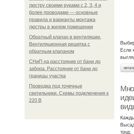
люстру своими руками с 2, 3, 4 и
более проводами — основные
правила и варианты монтажа
люстры в жилом помещении
Обратный клапан в вентиляции.
Выбир
Вентиляционная решетка с
Если 
обратным клапаном
выгля
СНиП на расстояние от бани до
читат
забора. Расстояние от бани до
границы участка
Проводка под точечные
Мно
светильники. Схемы подключения к
идеи
220 В
вид
Кажды
Высад
труд.