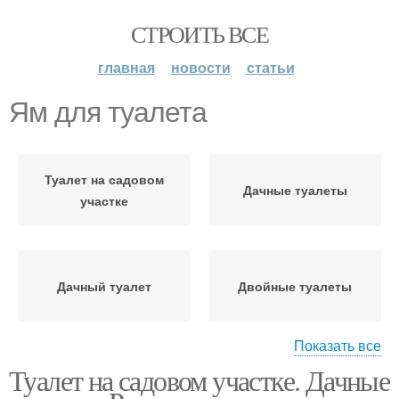
СТРОИТЬ ВСЕ
главная
новости
статьи
Ям для туалета
Туалет на садовом
Дачные туалеты
участке
Дачный туалет
Двойные туалеты
Показать все
Туалет на садовом участке. Дачные
Нормы для
Участок без выгребной
стандартных туалетов
ямы