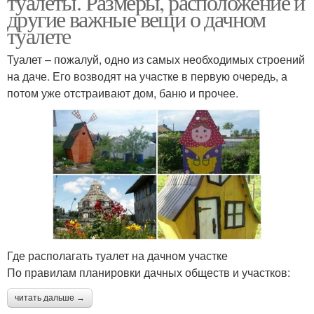
туалеты. Размеры, расположение и
другие важные вещи о дачном
туалете
Туалет без выгребной
Туалет на садовом
Туалет – пожалуй, одно из самых необходимых строений
ямы
участке-варианты
на даче. Его возводят на участке в первую очередь, а
потом уже отстраивают дом, баню и прочее.
Где располагать туалет на дачном участке
По правилам планировки дачных обществ и участков:
читать дальше →