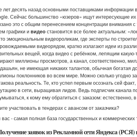
 лет десять назад основными поставщиками информации в
gle. Сейчас большинство «юзеров» ищут интересующие их с
зано это с общим перенесением концентрации внимания с т
ем графики и
видео
становится все более актуальным: «ло
то эмоциональным видеороликам, где эксперты по строите
ровождаемыми видеорядом, кратко излагают идеи из разли
вительных вещей, когда видео с ребёнком, лепящим какую-
ирают миллионы просмотров, а канал, соответственно, ми
дашьян, не имеющая никаких талантов, обычная богатая д
лионы поклонников во всем мире. Можно сколько угодно з
такова реальность. Те, кто успел первым осознать сей фак
утацию в сети, выращивая лидов. Ведь подписчик канала по
умываться, к кому ему обратиться с заказом: естественно, 
ите участвовать в тендерах с авансом от заказчика?
 вас - самая полная база государственных и коммерческих
 Получение заявок из Рекламной сети Яндекса (РСЯ) 