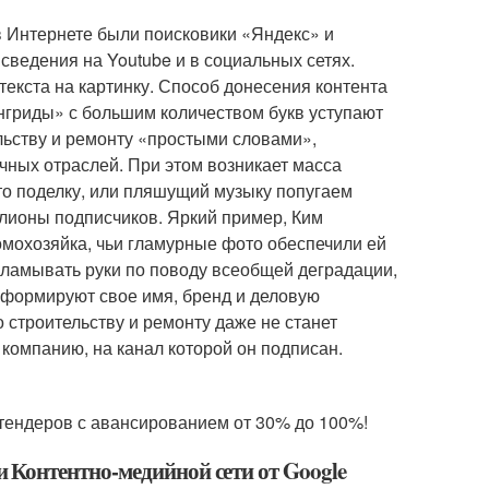
 Интернете были поисковики «Яндекс» и
ведения на Youtube и в социальных сетях.
екста на картинку. Способ донесения контента
нгриды» с большим количеством букв уступают
льству и ремонту «простыми словами»,
чных отраслей. При этом возникает масса
то поделку, или пляшущий музыку попугаем
ллионы подписчиков. Яркий пример, Ким
омохозяйка, чьи гламурные фото обеспечили ей
аламывать руки по поводу всеобщей деградации,
т, формируют свое имя, бренд и деловую
 строительству и ремонту даже не станет
в компанию, на канал которой он подписан.
 тендеров с авансированием от 30% до 100%!
и Контентно-медийной сети от Google