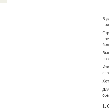
В д
при
Стр
пре
бол
Выг
раз
Ита
спр
Хот
Для
обы
1.