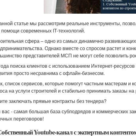
анной статье мы рассмотрим реальные инструменты, позво
 помощи современных IT-технологий.
оительная сфера – одно из самых динамично развивающих
дпринимательства. Однако вместе со спросом растет и конк
ьшинство представителей МСП не могут себе позволить ро
ода поиска клиентов с использованием Интернет-ресурсов
вития просто несравнима с офлайн-бизнесом.
к, список сервисов, которые помогут частным мастерам и 
оса на услуги строителей и стабильно принимать заказы на 
ите заключать прямые контракты без тендера?
 вас - самая большая база субподрядов и коммерческих зак
чных переговоров!
 Собственный Youtube-канал с экспертным контентом