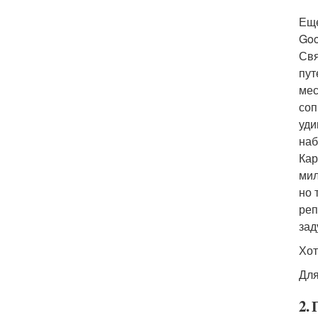
Еще
Goo
Свя
пут
мес
соп
уди
наб
Кар
мил
но 
реп
зад
Хот
Для
2.