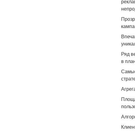
рекла
непро
Прозр
кампа
Впеча
уника
Ряд в
в пла
Самые
страт
Агрег
Площа
польз
Алгор
Клиен