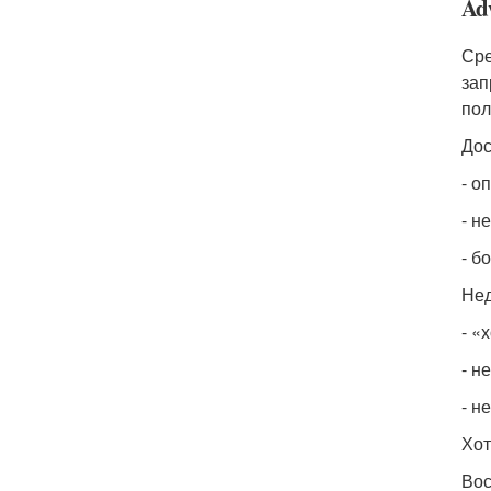
Ad
Сре
зап
пол
Дос
- о
- н
- б
Нед
- «
- н
- н
Хот
Вос