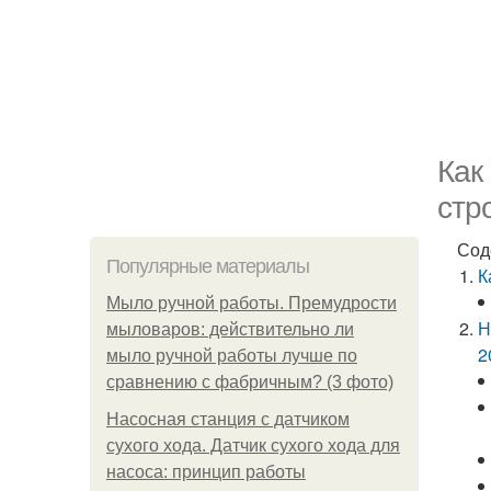
Как
стр
Сод
Популярные материалы
К
Мыло ручной работы. Премудрости
Н
мыловаров: действительно ли
2
мыло ручной работы лучше по
сравнению с фабричным? (3 фото)
Насосная станция с датчиком
сухого хода. Датчик сухого хода для
насоса: принцип работы