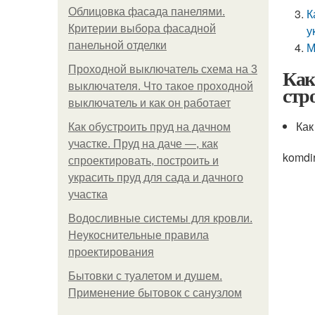
Облицовка фасада панелями.
К
Критерии выбора фасадной
у
панельной отделки
М
Проходной выключатель схема на 3
Как
выключателя. Что такое проходной
стр
выключатель и как он работает
Как
Как обустроить пруд на дачном
участке. Пруд на даче —, как
komdi
спроектировать, построить и
украсить пруд для сада и дачного
участка
Водосливные системы для кровли.
Неукоснительные правила
проектирования
Бытовки с туалетом и душем.
Применение бытовок с санузлом