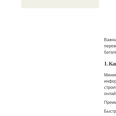
Важны
переж
батал
1. К
Миним
инфор
строи
онлай
Преим
Быстр