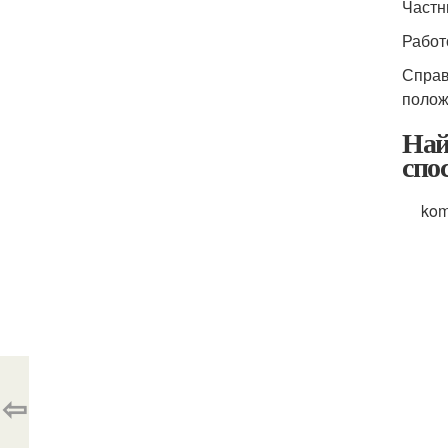
Частн
Работ
Справ
полож
Най
спос
kom
⇦