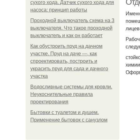
Отд
сухого хода. Датчик сухого хода для
насоса: принцип работы
Именн
помещ
Проходной выключатель схема на 3
лицев
выключателя. Что такое проходной
выключатель и как он работает
Рабоч
следу
Как обустроить пруд на дачном
участке. Пруд на даче —, как
стойк
спроектировать, построить и
химии
украсить пруд для сада и дачного
Оформ
участка
Водосливные системы для кровли.
Неукоснительные правила
проектирования
Бытовки с туалетом и душем.
Применение бытовок с санузлом