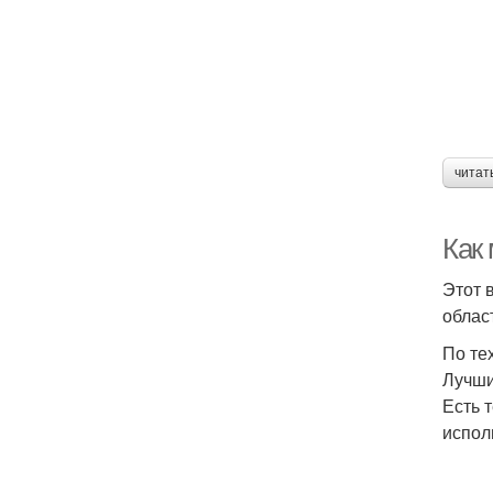
читат
Как
Этот 
облас
По те
Лучши
Есть 
испол