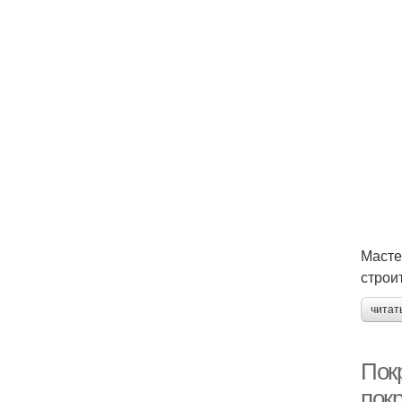
Масте
строи
читат
Пок
пок