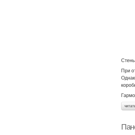
Стены
При о
Однак
короб
Гармо
читат
Пан