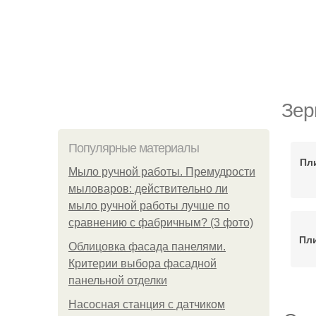
Зер
Популярные материалы
Пл
Мыло ручной работы. Премудрости
мыловаров: действительно ли
мыло ручной работы лучше по
сравнению с фабричным? (3 фото)
Пл
Облицовка фасада панелями.
Критерии выбора фасадной
панельной отделки
Насосная станция с датчиком