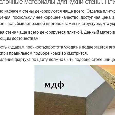
елочные материалы для кухни стены. Пл
о кафелем стены декорируются чаще всего. Отделка плитко
ения, поскольку у нее хорошее качество, доступная цена и
ая часть бывает разной цветовой гаммы и структуры, что ук
ая стена чаще всего декорируется плиткой. Данный матери
ющим достоинствам:
ость к ударам;прочность;простота ухода;не подвергается а
;при правильном подборе красиво смотрится.
ление фартука по цвету должно быть подобно столешнице,