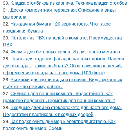
30.
Кладка столбиков из кирпича. Техника кладки столбов
31.
Доска композитная террасная. Описание и виды
материала
32.
Наждачная бумага 120 зернистость. Что такое
наждачная бумага
33.
Потолок из ПВХ панелей в комнате. Преимущества
ПВХ
34.
Формы для бетонных колец. Из листового металла
35.
Плиты для отделки фасадов частных домов. Панели
для фасада –, какие выбрать? Обзор лучших решений,
оформления фасада частного дома (100 фото)
36.
Вытяжки для кухни виды и отличия. Виды кухонных
вытяжек по режиму работы
37.
Силикон для ванной комнаты водостойкая. Как
грамотно подобрать герметик для ванной комнаты?
38.
Входные двери из стеклопакета для частного дома.
Недостатки пластиковых входных дверей
39.
Как подключить диммер к электродвигателю. Как
подключить диммер. Схемы