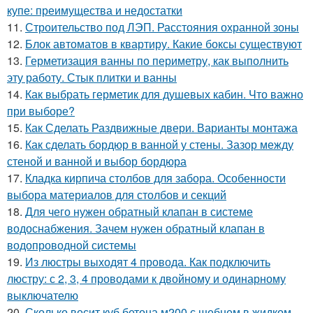
купе: преимущества и недостатки
11.
Строительство под ЛЭП. Расстояния охранной зоны
12.
Блок автоматов в квартиру. Какие боксы существуют
13.
Герметизация ванны по периметру, как выполнить
эту работу. Стык плитки и ванны
14.
Как выбрать герметик для душевых кабин. Что важно
при выборе?
15.
Как Сделать Раздвижные двери. Варианты монтажа
16.
Как сделать бордюр в ванной у стены. Зазор между
стеной и ванной и выбор бордюра
17.
Кладка кирпича столбов для забора. Особенности
выбора материалов для столбов и секций
18.
Для чего нужен обратный клапан в системе
водоснабжения. Зачем нужен обратный клапан в
водопроводной системы
19.
Из люстры выходят 4 провода. Как подключить
люстру: с 2, 3, 4 проводами к двойному и одинарному
выключателю
20.
Сколько весит куб бетона м200 с щебнем в жидком