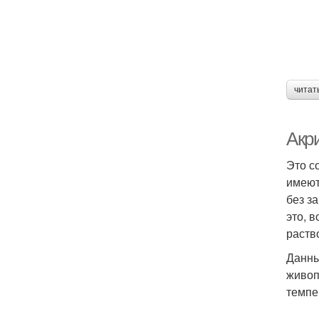
читат
Акр
Это с
имеют
без з
это, 
раств
Данны
живоп
темпе