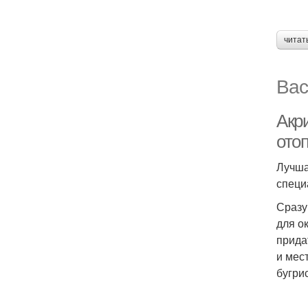
читат
Вас
Акр
ото
Лучша
специ
Сразу
для о
прида
и мес
бугри