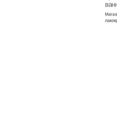
ван
Магаз
лакок