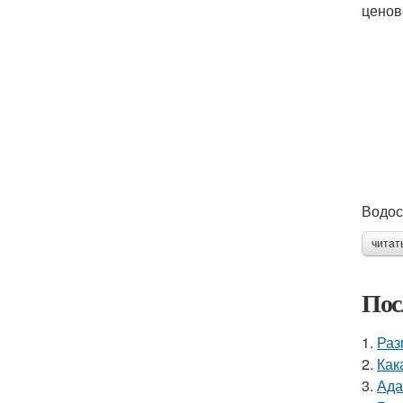
ценов
Водос
читат
Пос
1.
Раз
2.
Как
3.
Ада