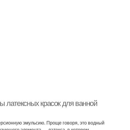
ы латексных красок для ванной
ерсионную эмульсию. Проще говоря, это водный
язующего элемента — латекса, в котором