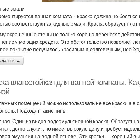
ные эмали
ремонтируется ванная комната – краска должна не бояться
стью соответствуют алкидные эмали. Краска образует плотну
му окрашенные стены не только хорошо переносят действие
нением моющих средств. Это обстоятельство позволяет лег
вое покрытие получилось красивым и долговечным, необх
ь дальше →
ска влагостойкая для ванной комнаты. Ка
ной
лажных помещений можно использовать не все краски а в 
бность. Подходят такие типы:
сная. Один из видов водоэмульсионной краски. Образует н
ится, долго служит, но имеет высокую цену и требует идеа
овая эмульсия на водной основе. Эти краски — хороший вы