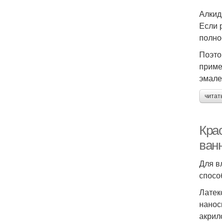
Алкид
Если 
полно
Поэто
приме
эмале
читат
Кра
ван
Для в
спосо
Латек
нанос
акрил