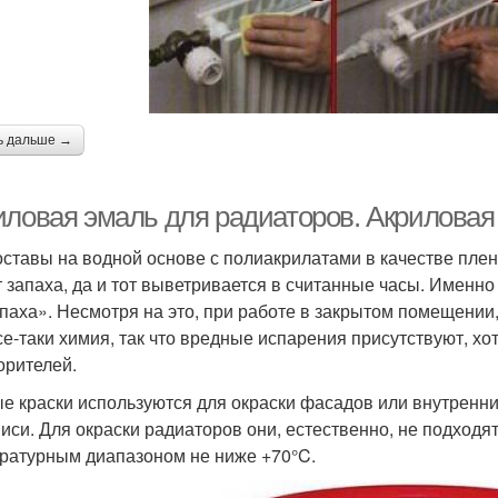
ь дальше →
иловая эмаль для радиаторов. Акриловая
оставы на водной основе с полиакрилатами в качестве пле
 запаха, да и тот выветривается в считанные часы. Именн
апаха». Несмотря на это, при работе в закрытом помещении
все-таки химия, так что вредные испарения присутствуют, хо
орителей.
е краски используются для окраски фасадов или внутренних
иси. Для окраски радиаторов они, естественно, не подходят
ратурным диапазоном не ниже +70°C.