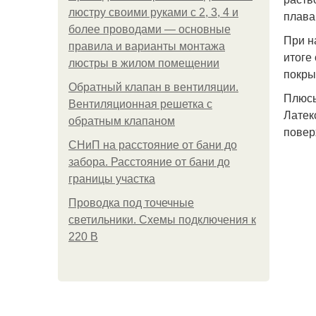
люстру своими руками с 2, 3, 4 и
плава
более проводами — основные
При н
правила и варианты монтажа
итоге
люстры в жилом помещении
покры
Обратный клапан в вентиляции.
Плюсы
Вентиляционная решетка с
Латек
обратным клапаном
повер
СНиП на расстояние от бани до
забора. Расстояние от бани до
границы участка
Проводка под точечные
светильники. Схемы подключения к
220 В