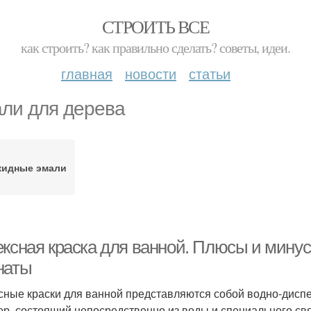
СТРОИТЬ ВСЕ
как строить? как правильно сделать? советы, идеи.
главная
новости
статьи
ли для дерева
кидные эмали
ексная краска для ванной. Плюсы и минус
наты
сные краски для ванной представляются собой водно-дисп
ор, состоящий непосредственно из воды и специального св