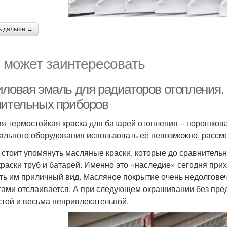
ь дальше →
 может заинтересовать
иловая эмаль для радиаторов отопления.
пительных приборов
я термостойкая краска для батарей отопления – порошковая
ального оборудования использовать её невозможно, рассмо
 стоит упомянуть масляные краски, которые до сравнитель
краски труб и батарей. Именно это «наследие» сегодня при
ть им приличный вид. Масляное покрытие очень недолговечн
тами отслаивается. А при следующем окрашивании без пре
стой и весьма непривлекательной.